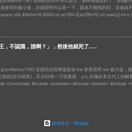
infor.org/problems/1367 經典的排序不等式題目，greedy做就好了
..就會得到最小值，詳細證明可以查一下，因為不難找的到，這邊就不放了。
pace std; #define N 50000 int arr1[N+5],arr2[N+5]; int main(){ int n;
,&arr1[i]); for(int i=0;i<n;i++)scanf("%d",&arr2[i]); sort(arr1,arr1+n,[](int
 b){return a>b;}); unsigned long long ans=0; for(int i=0;i<n;i++) ans+=(u
rintf("%llu\n",ans); } return 0; }
 「殿仁．王，不認識，誰啊？」，然後他就死了……
nfor.org/problems/1902 直接回滾莫隊後套個 trie 來查區間 xor 最大值
之類的(沒仔細算)，
好好挑一下就會過。 p.s. 好像好多古代人的解
K
K
de <functional> #include <iostream> #include <iterator> #include <n
 { std::cin.tie(nullptr)->sync_with_stdio(false); auto maxi = [](auto &a
 >> q; std::vector<uint32_t> a(1); std::copy_n(std::istream_iterator<int>(s
tial_sum(a.begin(), a.end(), a.begin(), std::bit_xor()); struct Q { int l, r, i
tic constexpr int K = 128; std::vector<std::vector<Q>> qs((n + K - 1) / K); f
技術提供：Blogger