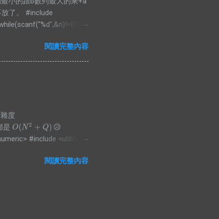
，把a數列最小的跟b數列最大的乘+a
 #include
 while(scanf("%d",&n)!=EOF){
 a,int b){return a<b;});
閱讀完整內容
nsigned long long)arr1[i]*
，複雜度
2
(
+
)
都是
😥
O
(
N
2
+
Q
)
O
N
Q
umeric> #include <utility>
, auto b) { a = std::max(a,
閱讀完整內容
td::cin), n,
d; Q(int l_, int r_, int id_) :
or (int ...