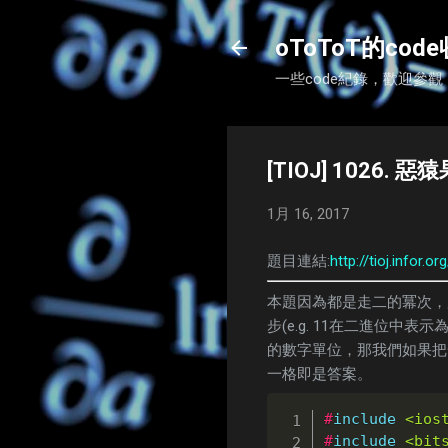
oToToT的cod
一些code紀錄，歡迎參觀
[TIOJ] 1026. 惡
1月 16, 2017
題目連結:
http://tioj.infor.
本題因為都是走二的冪次，
步(e.g. 11在二進位中
的數字單位，那我們如果把
一格即是答案。
#
include
<ios
#
include
<bit