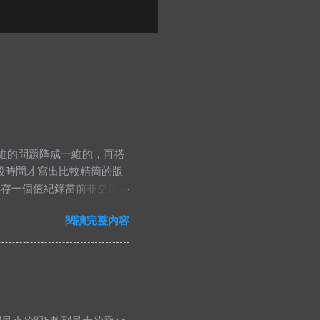
線把原本二維的問題降成一維的，再搭
段時間才寫出比較精簡的版
再存一個值紀錄當前非空節點
的時候，那當然就是去看小
閱讀完整內容
ng namespace std;
nt> PII; #define FF first
 bian& a)const{ return
rr[4*N]; void pull(int id, int