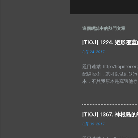
這個網誌中的熱門文章
[TIOJ] 1224. 矩形
3月 24, 2017
題目連結: http://tioj
(
配線段樹，就可以做到
O
(
n
l
O
n
本，不然我原本是寫讓他存
有幾個，而顯然當你懶標記
孩的值囉，不過仔細想想就會發現區間和
#define ALL(x) (x).begin(), (
#define SS second const int
[TIOJ] 1367. 神根島
pos<a.pos; } }; vector<pair<in
3月 06, 2017
l, int r){ if(arr[id].cnt) arr[id].le