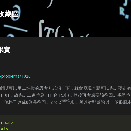
跳到主要內容
e收藏區
猿果實
org/problems/1026
所以可以用二進位的思考方式想一下，就會發現本題可以先走要走
表示為1101，故先走二進位為1111的15步)，然後再考慮要該往回走幾
第
幾
格
2
×
2
一個格子改成0則是往回走
步，所以把那數除以二並跟原本
2
×
2
第
幾
格
tream>
set>