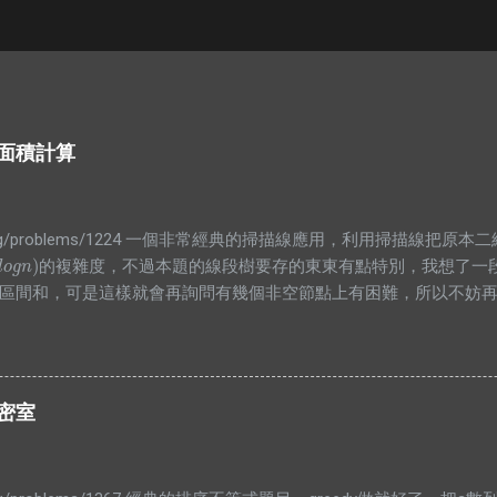
覆蓋面積計算
.infor.org/problems/1224 一個非常經典的掃描線應用，利用掃描
)
的複雜度，不過本題的線段樹要存的東東有點特別，我想了一
o
g
n
)
l
o
g
n
區間和，可是這樣就會再詢問有幾個非空節點上有困難，所以不妨
值大於0時整段都被覆蓋，所以就是整段的長度，而沒有整段被覆蓋
根本沒用，所以就砍掉他吧XDD #include <bits/stdc++.h> usi
x).end() #define PB push_back typedef long long lld; typedef pair<int, i
 N = 1000000 + 5; struct bian{ PII pos; int cnt; bool operator<(const
的密室
t,bian>> E; class SegTree{ private: struct Node{ int len=0; int cnt=0; } a
n = r - l; ...