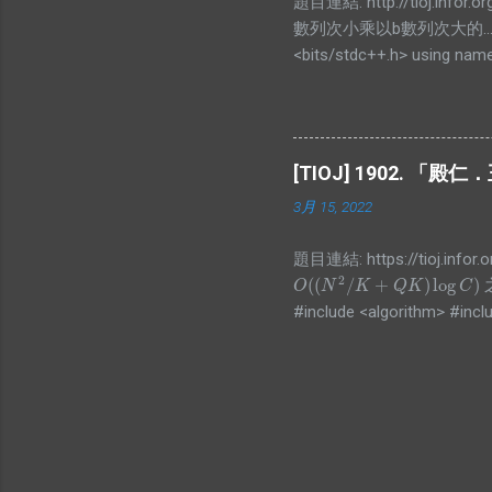
題目連結: http://tioj.
數列次小乘以b數列次大的.
<bits/stdc++.h> using names
for(int i=0;i<n;i++)scanf("%d"
sort(arr2,arr2+n,[](int a,int
(unsigned long long)arr2[i]; p
[TIOJ] 1902.
3月 15, 2022
題目連結: https://tioj.i
2
(
(
/
+
)
log
)
O
(
(
N
2
/
K
+
Q
K
)
log
C
)
O
N
K
Q
K
C
#include <algorithm> #inclu
#include <vector> int main()
b); }; int n, q; std::cin >> n
std::back_inserter(a)); std::par
l(l_), r(r_), id(id_) {} }; sta