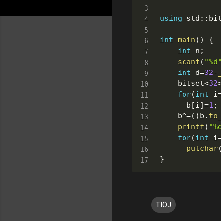
using
 std
::
bi
int
main
(
)
{
int
 n
;
scanf
(
"%d
int
 d
=
32
-
    bitset
<
32
for
(
int
 i
      b
[
i
]
=
1
;
    b
^=
(
(
b
.
to
printf
(
"%
for
(
int
 i
putchar
}
TIOJ