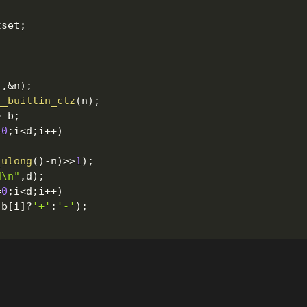
tset
;
"
,
&
n
)
;
__builtin_clz
(
n
)
;
>
 b
;
=
0
;
i
<
d
;
i
++
)
_ulong
(
)
-
n
)
>>
1
)
;
d\n"
,
d
)
;
=
0
;
i
<
d
;
i
++
)
(
b
[
i
]
?
'+'
:
'-'
)
;