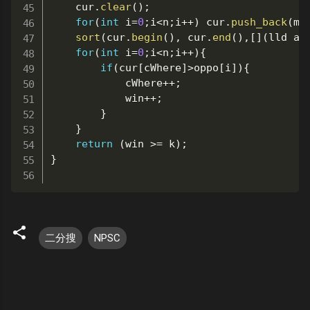
	cur
.
clear
(
)
;
for
(
int
 i
=
0
;
i
<
n
;
i
++
)
 cur
.
push_back
(
my
sort
(
cur
.
begin
(
)
,
 cur
.
end
(
)
,
[
]
(
lld a
,
for
(
int
 i
=
0
;
i
<
n
;
i
++
)
{
if
(
cur
[
cWhere
]
>
oppo
[
i
]
)
{
			cWhere
++
;
			win
++
;
}
}
return
(
win 
>=
 k
)
;
}
二分搜
NPSC
留
言