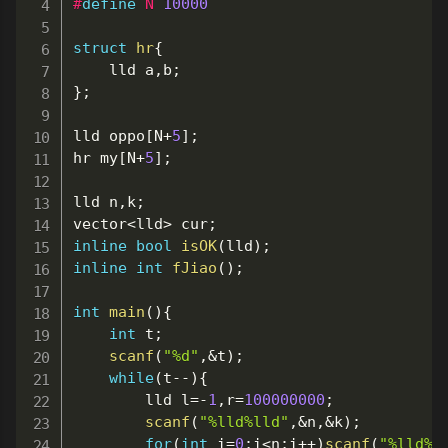
#
define
N
10000
struct
hr
{
	lld a
,
b
;
}
;
lld oppo
[
N
+
5
]
;
hr my
[
N
+
5
]
;
lld n
,
k
;
vector
<
lld
>
 cur
;
inline
bool
isOK
(
lld
)
;
inline
int
fJiao
(
)
;
int
main
(
)
{
int
 t
;
scanf
(
"%d"
,
&
t
)
;
while
(
t
--
)
{
		lld l
=
-
1
,
r
=
100000000
;
scanf
(
"%lld%lld"
,
&
n
,
&
k
)
;
for
(
int
 i
=
0
;
i
<
n
;
i
++
)
scanf
(
"%lld%l