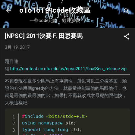
跳到主要內容
oToToT的code收藏區
一些code紀錄，歡迎參觀
[NPSC] 2011決賽 F. 田忌賽馬
3月 19, 2017
題目連
結:
http://contest.cc.ntu.edu.tw/npsc2011/finalSen_release.zip
不難發現在贏多少匹馬上有單調性，所以可以二分搜答案，驗
證的方法用個greedy的方法，就盡量挑能贏他的馬跟他打，也
就是最強的跟最強的比，如果打不贏就改成拿最廢的跟他換，
大概這樣吧
#
include
<bits/stdc++.h>
using
namespace
 std
;
typedef
long
long
 lld
;