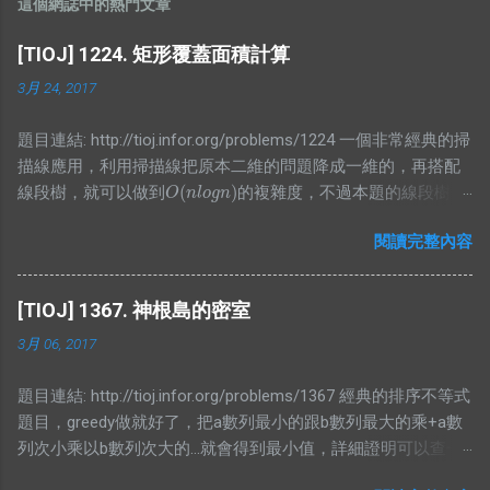
這個網誌中的熱門文章
[TIOJ] 1224. 矩形覆蓋面積計算
3月 24, 2017
題目連結: http://tioj.infor.org/problems/1224 一個非常經典的掃
描線應用，利用掃描線把原本二維的問題降成一維的，再搭配
(
)
線段樹，就可以做到
的複雜度，不過本題的線段樹要
O
(
n
l
o
g
n
)
O
n
l
o
g
n
存的東東有點特別，我想了一段時間才寫出比較精簡的版本，
閱讀完整內容
不然我原本是寫讓他存區間和，可是這樣就會再詢問有幾個非
空節點上有困難，所以不妨再存一個值紀錄當前非空節點有幾
個，而顯然當你懶標記值大於0時整段都被覆蓋，所以就是整段
[TIOJ] 1367. 神根島的密室
的長度，而沒有整段被覆蓋的時候，那當然就是去看小孩的值
3月 06, 2017
囉，不過仔細想想就會發現區間和根本沒用，所以就砍掉他吧
XDD #include <bits/stdc++.h> using namespace std; #define
題目連結: http://tioj.infor.org/problems/1367 經典的排序不等式
ALL(x) (x).begin(), (x).end() #define PB push_back typedef long
題目，greedy做就好了，把a數列最小的跟b數列最大的乘+a數
long lld; typedef pair<int, int> PII; #define FF first #define SS
列次小乘以b數列次大的...就會得到最小值，詳細證明可以查一
second const int N = 1000000 + 5; struct bian{ PII pos; int cnt;
下，因為不難找的到，這邊就不放了。 #include
bool operator<(const bian& a)const{ return pos<a.pos; } };