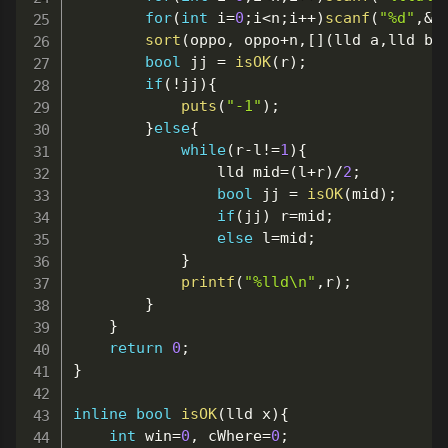
for
(
int
 i
=
0
;
i
<
n
;
i
++
)
scanf
(
"%d"
,
&
o
sort
(
oppo
,
 oppo
+
n
,
[
]
(
lld a
,
lld b
)
bool
 jj 
=
isOK
(
r
)
;
if
(
!
jj
)
{
puts
(
"-1"
)
;
}
else
{
while
(
r
-
l
!=
1
)
{
				lld mid
=
(
l
+
r
)
/
2
;
bool
 jj 
=
isOK
(
mid
)
;
if
(
jj
)
 r
=
mid
;
else
 l
=
mid
;
}
printf
(
"%lld\n"
,
r
)
;
}
}
return
0
;
}
inline
bool
isOK
(
lld x
)
{
int
 win
=
0
,
 cWhere
=
0
;