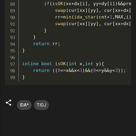
if
(
isOK
(
xx
+
dx
[
i
]
,
 yy
+
dy
[
i
]
)
&&
pre
[
swap
(
cur
[
xx
]
[
yy
]
,
 cur
[
xx
+
dx
[
i
			rr
=
min
(
ida_star
(
cnt
+
1
,
MAX
,
i
)
,
swap
(
cur
[
xx
]
[
yy
]
,
 cur
[
xx
+
dx
[
i
}
}
return
 rr
;
}
inline
bool
isOK
(
int
 x
,
int
 y
)
{
return
(
(
0
<=
x
&&
x
<
3
)
&&
(
0
<=
y
&&
y
<
3
)
)
;
}
IDA*
TIOJ
留
言