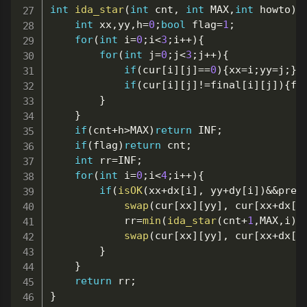
int
ida_star
(
int
 cnt
,
int
 MAX
,
int
 howto
)
{
int
 xx
,
yy
,
h
=
0
;
bool
 flag
=
1
;
for
(
int
 i
=
0
;
i
<
3
;
i
++
)
{
for
(
int
 j
=
0
;
j
<
3
;
j
++
)
{
if
(
cur
[
i
]
[
j
]
==
0
)
{
xx
=
i
;
yy
=
j
;
}
if
(
cur
[
i
]
[
j
]
!=
final
[
i
]
[
j
]
)
{
fl
}
}
if
(
cnt
+
h
>
MAX
)
return
 INF
;
if
(
flag
)
return
 cnt
;
int
 rr
=
INF
;
for
(
int
 i
=
0
;
i
<
4
;
i
++
)
{
if
(
isOK
(
xx
+
dx
[
i
]
,
 yy
+
dy
[
i
]
)
&&
pre
[
swap
(
cur
[
xx
]
[
yy
]
,
 cur
[
xx
+
dx
[
i
			rr
=
min
(
ida_star
(
cnt
+
1
,
MAX
,
i
)
,
swap
(
cur
[
xx
]
[
yy
]
,
 cur
[
xx
+
dx
[
i
}
}
return
 rr
;
}