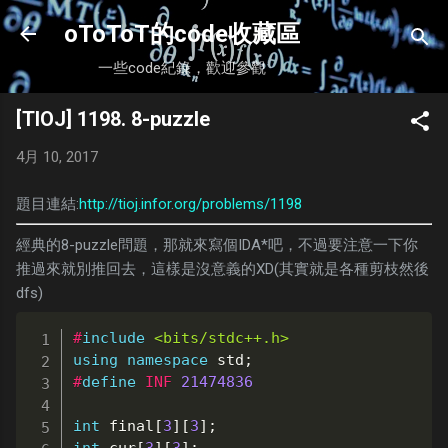
跳到主要內容
oToToT的code收藏區
一些code紀錄，歡迎參觀
[TIOJ] 1198. 8-puzzle
4月 10, 2017
題目連結:
http://tioj.infor.org/problems/1198
經典的8-puzzle問題，那就來寫個IDA*吧，不過要注意一下你
推過來就別推回去，這樣是沒意義的XD(其實就是各種剪枝然後
dfs)
#
include
<bits/stdc++.h>
using
namespace
 std
;
#
define
INF
21474836
int
 final
[
3
]
[
3
]
;