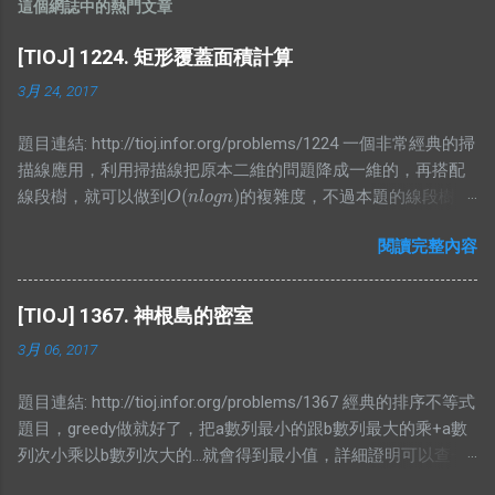
這個網誌中的熱門文章
[TIOJ] 1224. 矩形覆蓋面積計算
3月 24, 2017
題目連結: http://tioj.infor.org/problems/1224 一個非常經典的掃
描線應用，利用掃描線把原本二維的問題降成一維的，再搭配
(
)
線段樹，就可以做到
的複雜度，不過本題的線段樹要
O
(
n
l
o
g
n
)
O
n
l
o
g
n
存的東東有點特別，我想了一段時間才寫出比較精簡的版本，
閱讀完整內容
不然我原本是寫讓他存區間和，可是這樣就會再詢問有幾個非
空節點上有困難，所以不妨再存一個值紀錄當前非空節點有幾
個，而顯然當你懶標記值大於0時整段都被覆蓋，所以就是整段
[TIOJ] 1367. 神根島的密室
的長度，而沒有整段被覆蓋的時候，那當然就是去看小孩的值
3月 06, 2017
囉，不過仔細想想就會發現區間和根本沒用，所以就砍掉他吧
XDD #include <bits/stdc++.h> using namespace std; #define
題目連結: http://tioj.infor.org/problems/1367 經典的排序不等式
ALL(x) (x).begin(), (x).end() #define PB push_back typedef long
題目，greedy做就好了，把a數列最小的跟b數列最大的乘+a數
long lld; typedef pair<int, int> PII; #define FF first #define SS
列次小乘以b數列次大的...就會得到最小值，詳細證明可以查一
second const int N = 1000000 + 5; struct bian{ PII pos; int cnt;
下，因為不難找的到，這邊就不放了。 #include
bool operator<(const bian& a)const{ return pos<a.pos; } };