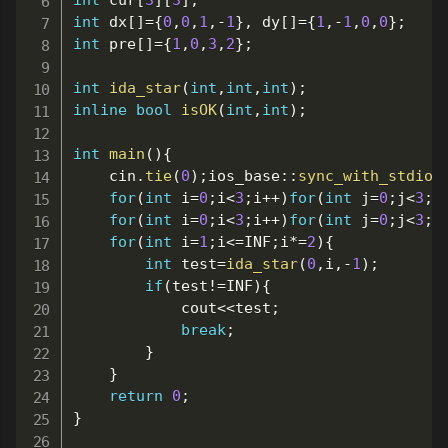
int
 cur
[
3
]
[
3
]
;
int
 dx
[
]
=
{
0
,
0
,
1
,
-
1
}
,
 dy
[
]
=
{
1
,
-
1
,
0
,
0
}
;
int
 pre
[
]
=
{
1
,
0
,
3
,
2
}
;
int
ida_star
(
int
,
int
,
int
)
;
inline
bool
isOK
(
int
,
int
)
;
int
main
(
)
{
	cin
.
tie
(
0
)
;
ios_base
::
sync_with_stdio
(
for
(
int
 i
=
0
;
i
<
3
;
i
++
)
for
(
int
 j
=
0
;
j
<
3
;
j
for
(
int
 i
=
0
;
i
<
3
;
i
++
)
for
(
int
 j
=
0
;
j
<
3
;
j
for
(
int
 i
=
1
;
i
<=
INF
;
i
*=
2
)
{
int
 test
=
ida_star
(
0
,
i
,
-
1
)
;
if
(
test
!=
INF
)
{
			cout
<<
test
;
break
;
}
}
return
0
;
}