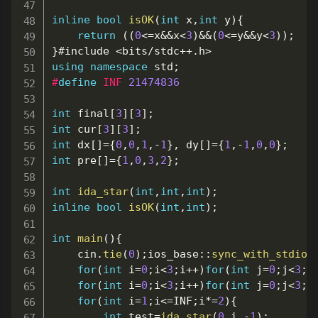
inline
bool
isOK
(
int
 x
,
int
 y
)
{
return
(
(
0
<=
x
&&
x
<
3
)
&&
(
0
<=
y
&&
y
<
3
)
)
;
}
#include 
<
bits
/
stdc
++
.
h
>
using
namespace
 std
;
#
define
INF
21474836
int
 final
[
3
]
[
3
]
;
int
 cur
[
3
]
[
3
]
;
int
 dx
[
]
=
{
0
,
0
,
1
,
-
1
}
,
 dy
[
]
=
{
1
,
-
1
,
0
,
0
}
;
int
 pre
[
]
=
{
1
,
0
,
3
,
2
}
;
int
ida_star
(
int
,
int
,
int
)
;
inline
bool
isOK
(
int
,
int
)
;
int
main
(
)
{
	cin
.
tie
(
0
)
;
ios_base
::
sync_with_stdio
(
for
(
int
 i
=
0
;
i
<
3
;
i
++
)
for
(
int
 j
=
0
;
j
<
3
;
j
for
(
int
 i
=
0
;
i
<
3
;
i
++
)
for
(
int
 j
=
0
;
j
<
3
;
j
for
(
int
 i
=
1
;
i
<=
INF
;
i
*=
2
)
{
int
 test
=
ida_star
(
0
,
i
,
-
1
)
;