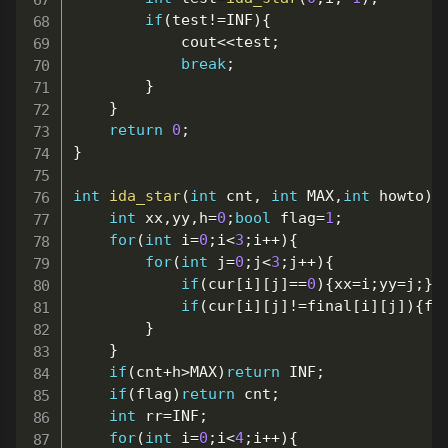
if
(
test
!=
INF
)
{
			cout
<<
test
;
break
;
}
}
return
0
;
}
int
ida_star
(
int
 cnt
,
int
 MAX
,
int
 howto
)
{
int
 xx
,
yy
,
h
=
0
;
bool
 flag
=
1
;
for
(
int
 i
=
0
;
i
<
3
;
i
++
)
{
for
(
int
 j
=
0
;
j
<
3
;
j
++
)
{
if
(
cur
[
i
]
[
j
]
==
0
)
{
xx
=
i
;
yy
=
j
;
}
if
(
cur
[
i
]
[
j
]
!=
final
[
i
]
[
j
]
)
{
fl
}
}
if
(
cnt
+
h
>
MAX
)
return
 INF
;
if
(
flag
)
return
 cnt
;
int
 rr
=
INF
;
for
(
int
 i
=
0
;
i
<
4
;
i
++
)
{