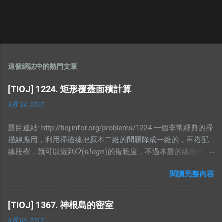
這個網誌中的熱門文章
[TIOJ] 1224. 矩形覆蓋面積計算
3月 24, 2017
題目連結: http://tioj.infor.org/problems/1224 一個非常經典的掃
描線應用，利用掃描線把原本二維的問題降成一維的，再搭配
(
)
線段樹，就可以做到
的複雜度，不過本題的線段樹要
O
(
n
l
o
g
n
)
O
n
l
o
g
n
存的東東有點特別，我想了一段時間才寫出比較精簡的版本，
閱讀完整內容
不然我原本是寫讓他存區間和，可是這樣就會再詢問有幾個非
空節點上有困難，所以不妨再存一個值紀錄當前非空節點有幾
個，而顯然當你懶標記值大於0時整段都被覆蓋，所以就是整段
[TIOJ] 1367. 神根島的密室
的長度，而沒有整段被覆蓋的時候，那當然就是去看小孩的值
3月 06, 2017