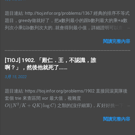
囉，不過仔細想想就會發現區間和根本沒用，所以就砍掉他吧
XDD #include <bits/stdc++.h> using namespace std; #define
題目連結: http://tioj.infor.org/problems/1367 經典的排序不等式
ALL(x) (x).begin(), (x).end() #define PB push_back typedef long
題目，greedy做就好了，把a數列最小的跟b數列最大的乘+a數
long lld; typedef pair<int, int> PII; #define FF first #define SS
列次小乘以b數列次大的...就會得到最小值，詳細證明可以查一
second const int N = 1000000 + 5; struct bian{ PII pos; int cnt;
下，因為不難找的到，這邊就不放了。 #include
bool operator<(const bian& a)const{ return pos<a.pos; } };
閱讀完整內容
<bits/stdc++.h> using namespace std; #define N 50000 int
vector<pair<int,bian>> E; class SegTree{ private: struct Node{
arr1[N+5],arr2[N+5]; int main(){ int n;
int len=0; int cnt=0; } arr[4*N]; void pull(int id, int l, int r){
while(scanf("%d",&n)!=EOF){ for(int
if(arr[id].cnt) arr[id].len = r - l; ...
[TIOJ] 1902. 「殿仁．王，不認識，誰
i=0;i<n;i++)scanf("%d",&arr1[i]); for(int
啊？」，然後他就死了……
i=0;i<n;i++)scanf("%d",&arr2[i]); sort(arr1,arr1+n,[](int a,int b)
3月 15, 2022
{return a<b;}); sort(arr2,arr2+n,[](int a,int b){return a>b;});
unsigned long long ans=0; for(int i=0;i<n;i++) ans+=(unsigned
題目連結: https://tioj.infor.org/problems/1902 直接回滾莫隊後
long long)arr1[i]*(unsigned long long)arr2[i]; printf("%llu\n",ans);
套個 trie 來查區間 xor 最大值，複雜度
} return 0; }
2
(
(
/
+
)
log
)
之類的(沒仔細算)，
好好挑一下就
O
(
(
N
2
/
K
+
Q
K
)
log
C
)
K
O
N
K
Q
K
C
K
2
(
+
)
會過。 p.s. 好像好多古代人的解都是
😥 #include
O
(
N
2
+
Q
)
O
N
Q
閱讀完整內容
<algorithm> #include <functional> #include <iostream>
#include <iterator> #include <numeric> #include <utility>
#include <vector> int main() { std::cin.tie(nullptr)-