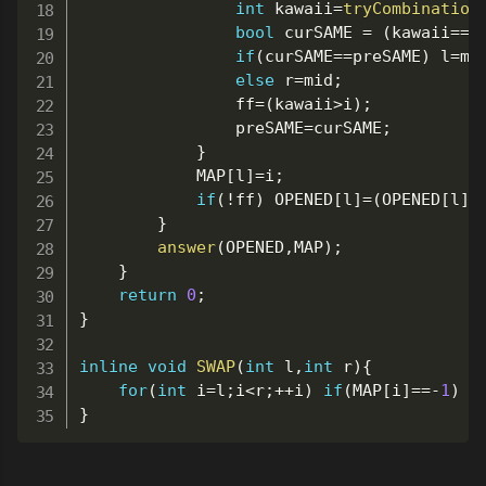
int
 kawaii
=
tryCombination
bool
 curSAME 
=
(
kawaii
==
i
if
(
curSAME
==
preSAME
)
 l
=
mi
else
 r
=
mid
;
				ff
=
(
kawaii
>
i
)
;
				preSAME
=
curSAME
;
}
			MAP
[
l
]
=
i
;
if
(
!
ff
)
 OPENED
[
l
]
=
(
OPENED
[
l
]
+
}
answer
(
OPENED
,
MAP
)
;
}
return
0
;
}
inline
void
SWAP
(
int
 l
,
int
 r
)
{
for
(
int
 i
=
l
;
i
<
r
;
++
i
)
if
(
MAP
[
i
]
==
-
1
)
 O
}