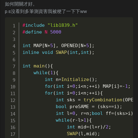
如何開關才好。
p.s沒看到多筆測資害我被梗了一下下ww
#
include
"lib1839.h"
#
define
N
5000
int
 MAP
[
N
+
5
]
,
 OPENED
[
N
+
5
]
;
inline
void
SWAP
(
int
,
int
)
;
int
main
(
)
{
while
(
1
)
{
int
 n
=
Initialize
(
)
;
for
(
int
 i
=
0
;
i
<
n
;
++
i
)
 MAP
[
i
]
=
-
1
;
for
(
int
 i
=
0
;
i
<
n
;
++
i
)
{
int
 sks 
=
tryCombination
(
OPEN
bool
 preSAME 
=
(
sks
==
i
)
;
int
 l
=
0
,
 r
=
n
;
bool
 ff
=
(
sks
>
i
)
;
while
(
r
-
l
>
1
)
{
int
 mid
=
(
l
+
r
)
/
2
;
SWAP
(
l
,
mid
)
;