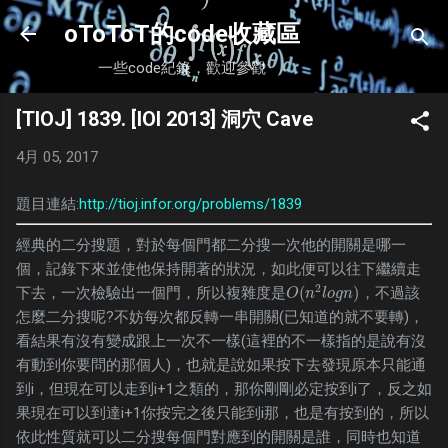
跳到主要內容
oToToT的code收藏區
一些code紀錄，歡迎參觀
[TIOJ] 1839. [IOI 2013] 洞穴 Cave
4月 05, 2017
題目連結:
http://tioj.infor.org/problems/1839
經典的二分搜題，對於每個門都二分搜一次他的開關是哪一
個，記錄下來並使他保持開著的狀況，如此便可以往下繼續走
2
(
)
下去，一次檢驗出一個門，所以複雜度是
，不過該
O
(
n
2
l
o
g
n
)
O
n
l
o
g
n
怎麼二分搜呢?不妨每次都反轉一串開關(已知道的就不要轉)，
看結果有沒有變成跟上一次不一樣(這裡的不一樣指的是說有沒
有動到你要問的那個人)，也就是說如果按下去發現原本只能通
到i，但現在可以走到i+1之類的，那你剛剛必定按到i了，反之如
果現在可以到達i+1你按完之後只能到i那，也是有按到的，所以
依此性質就可以二分搜每個門對應到的開關是誰，同時也知道