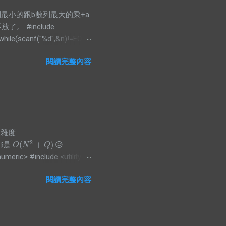
，把a數列最小的跟b數列最大的乘+a
 #include
 while(scanf("%d",&n)!=EOF){
 a,int b){return a<b;});
閱讀完整內容
nsigned long long)arr1[i]*
，複雜度
2
(
+
)
都是
😥
O
(
N
2
+
Q
)
O
N
Q
umeric> #include <utility>
, auto b) { a = std::max(a,
閱讀完整內容
td::cin), n,
d; Q(int l_, int r_, int id_) :
or (int ...