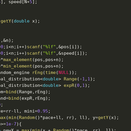
5
]
,
 speed
[
N
+
5
]
;
getY
(
double
 x
)
;
"
,
&
n
)
;
=
0
;
i
<
n
;
i
++
)
scanf
(
"%lf"
,
&
pos
[
i
]
)
;
=
0
;
i
<
n
;
i
++
)
scanf
(
"%lf"
,
&
speed
[
i
]
)
;
=
*
max_element
(
pos
,
pos
+
n
)
;
=
*
min_element
(
pos
,
pos
+
n
)
;
andom_engine 
rEng
(
time
(
NULL
)
)
;
eal_distribution
<
double
>
Range
(
-
1
,
1
)
;
eal_distribution
<
double
>
expR
(
0
,
1
)
;
om
=
bind
(
Range
,
rEng
)
;
and
=
bind
(
expR
,
rEng
)
;
0
;
ce
=
rr
-
ll
,
 mini
=
0.95
;
max
(
min
(
Random
(
)
*
pace
+
ll
,
 rr
)
,
 ll
)
,
 y
=
getY
(
x
)
;
e
>=
1e-7
)
{
e
 newX 
=
max
(
min
(
x 
+
Random
(
)
*
pace
,
 rr
)
,
 ll
)
;