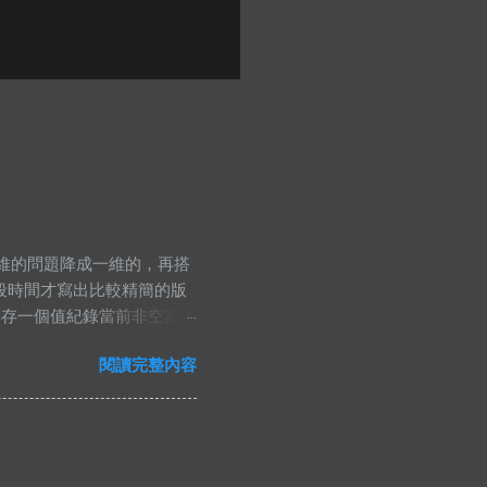
線把原本二維的問題降成一維的，再搭
段時間才寫出比較精簡的版
再存一個值紀錄當前非空節點
的時候，那當然就是去看小
閱讀完整內容
ng namespace std;
nt> PII; #define FF first
 bian& a)const{ return
rr[4*N]; void pull(int id, int