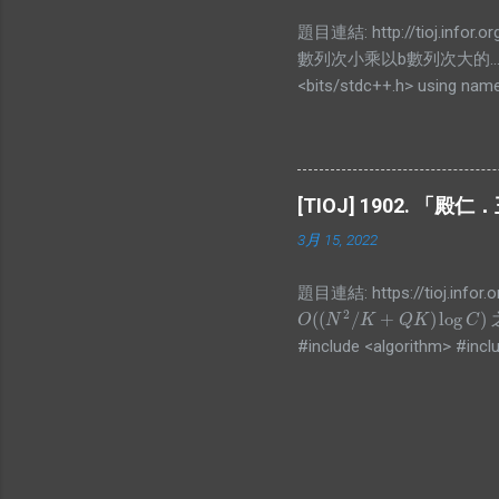
題目連結: http://tioj.
數列次小乘以b數列次大的.
<bits/stdc++.h> using names
for(int i=0;i<n;i++)scanf("%d"
sort(arr2,arr2+n,[](int a,int
(unsigned long long)arr2[i]; p
[TIOJ] 1902.
3月 15, 2022
題目連結: https://tioj.i
2
(
(
/
+
)
log
)
O
(
(
N
2
/
K
+
Q
K
)
log
C
)
O
N
K
Q
K
C
#include <algorithm> #inclu
#include <vector> int main()
b); }; int n, q; std::cin >> n
std::back_inserter(a)); std::par
l(l_), r(r_), id(id_) {} }; sta