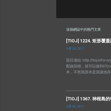
這個網誌中的熱門文章
[TIOJ] 1224. 矩形
3月 24, 2017
題目連結: http://tioj
(
配線段樹，就可以做到
O
(
n
l
O
n
本，不然我原本是寫讓他存
有幾個，而顯然當你懶標記
孩的值囉，不過仔細想想就會發現區間和
#define ALL(x) (x).begin(), (
#define SS second const int
[TIOJ] 1367. 神根島
pos<a.pos; } }; vector<pair<in
3月 06, 2017
l, int r){ if(arr[id].cnt) arr[id].le