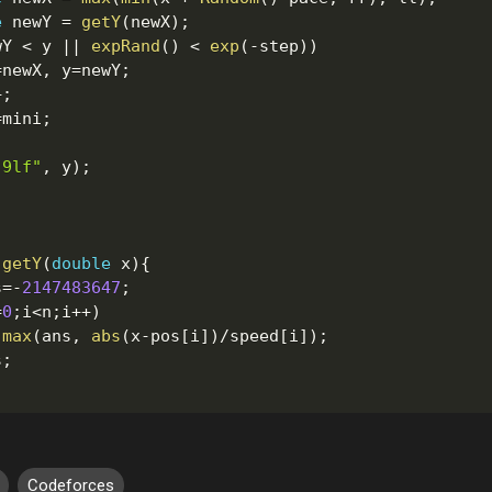
e
 newY 
=
getY
(
newX
)
;
wY 
<
 y 
||
expRand
(
)
<
exp
(
-
step
)
)
=
newX
,
 y
=
newY
;
+
;
=
mini
;
.9lf"
,
 y
)
;
getY
(
double
 x
)
{
s
=
-
2147483647
;
=
0
;
i
<
n
;
i
++
)
max
(
ans
,
abs
(
x
-
pos
[
i
]
)
/
speed
[
i
]
)
;
s
;
Codeforces