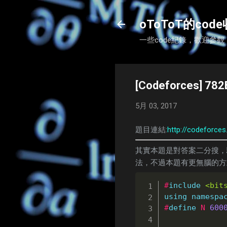
oToToT的cod
一些code紀錄，歡迎參觀
[Codeforces] 782
5月 03, 2017
題目連結:
http://codeforce
其實本題是對答案二分搜，
法，不過本題有更無腦的方
#
include
<bit
using
namespa
#
define
N
600