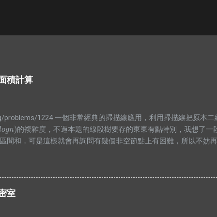
覆蓋面積計算
.infor.org/problems/1224 一個非常經典的掃描線應用，利用掃描
)
的複雜度，不過本題的線段樹要存的東東有點特別，我想了一
o
g
n
)
l
o
g
n
區間和，可是這樣就會再詢問有幾個非空節點上有困難，所以不妨
值大於0時整段都被覆蓋，所以就是整段的長度，而沒有整段被覆蓋
根本沒用，所以就砍掉他吧XDD #include <bits/stdc++.h> usi
x).end() #define PB push_back typedef long long lld; typedef pair<int, i
 N = 1000000 + 5; struct bian{ PII pos; int cnt; bool operator<(const
的密室
t,bian>> E; class SegTree{ private: struct Node{ int len=0; int cnt=0; } a
n = r - l; ...