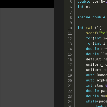
double
 pos
[
N
+
int
 n
;
inline
double
int
main
(
)
{
scanf
(
"%d
for
(
int
 i
for
(
int
 i
double
 rr
double
 ll
	default_r
	uniform_r
	uniform_r
auto
 Rand
auto
 expR
int
 step
=
double
 pa
double
 x
=
while
(
pac
doubl