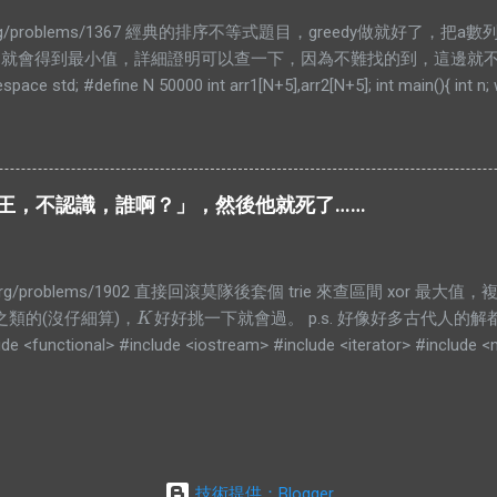
infor.org/problems/1367 經典的排序不等式題目，greedy做就好了
..就會得到最小值，詳細證明可以查一下，因為不難找的到，這邊就不放了。
pace std; #define N 50000 int arr1[N+5],arr2[N+5]; int main(){ int n;
,&arr1[i]); for(int i=0;i<n;i++)scanf("%d",&arr2[i]); sort(arr1,arr1+n,[](int
 b){return a>b;}); unsigned long long ans=0; for(int i=0;i<n;i++) ans+=(u
rintf("%llu\n",ans); } return 0; }
 「殿仁．王，不認識，誰啊？」，然後他就死了……
nfor.org/problems/1902 直接回滾莫隊後套個 trie 來查區間 xor 最大值
之類的(沒仔細算)，
好好挑一下就會過。 p.s. 好像好多古代人的解
K
K
de <functional> #include <iostream> #include <iterator> #include <n
 { std::cin.tie(nullptr)->sync_with_stdio(false); auto maxi = [](auto &a
 >> q; std::vector<uint32_t> a(1); std::copy_n(std::istream_iterator<int>(s
tial_sum(a.begin(), a.end(), a.begin(), std::bit_xor()); struct Q { int l, r, i
tic constexpr int K = 128; std::vector<std::vector<Q>> qs((n + K - 1) / K); f
技術提供：Blogger