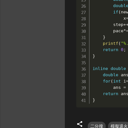
doubl
if
(
ne
			x
		step
+
		pace
*
}
printf
(
"%
return
0
;
}
inline
double
double
 an
for
(
int
 i
		ans 
=
return
 an
}
二分搜
模擬退火