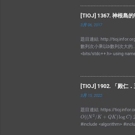
#define ALL(x) (x).begin(), (
#define SS second const int
[TIOJ] 1367. 神根島
pos<a.pos; } }; vector<pair<in
3月 06, 2017
l, int r){ if(arr[id].cnt) arr[id].le
題目連結: http://tioj.
數列次小乘以b數列次大的.
<bits/stdc++.h> using names
for(int i=0;i<n;i++)scanf("%d"
sort(arr2,arr2+n,[](int a,int
(unsigned long long)arr2[i]; p
[TIOJ] 1902.
3月 15, 2022
題目連結: https://tioj.i
2
(
(
/
+
)
log
)
O
(
(
N
2
/
K
+
Q
K
)
log
C
)
O
N
K
Q
K
C
#include <algorithm> #inclu
#include <vector> int main()