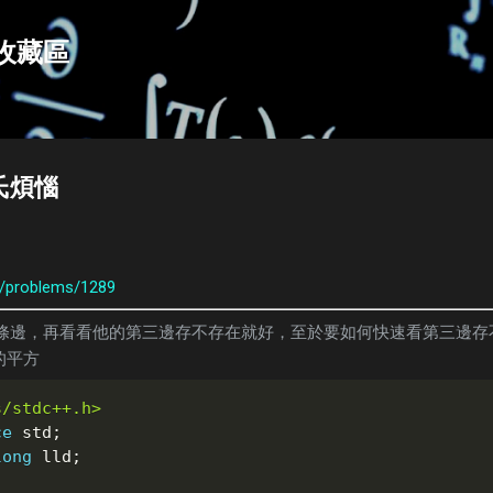
跳到主要內容
e收藏區
.畢氏煩惱
org/problems/1289
條邊，再看看他的第三邊存不存在就好，至於要如何快速看第三邊存
邊的平方
s/stdc++.h>
ce
 std
;
long
 lld
;