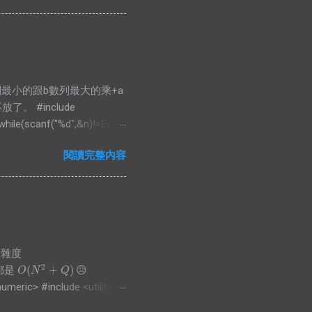
nt> PII; #define FF first
 bian& a)const{ return
rr[4*N]; void pull(int id, int
，把a數列最小的跟b數列最大的乘+a
 #include
 while(scanf("%d",&n)!=EOF){
 a,int b){return a<b;});
閱讀完整內容
nsigned long long)arr1[i]*
，複雜度
2
(
+
)
都是
😥
O
(
N
2
+
Q
)
O
N
Q
umeric> #include <utility>
, auto b) { a = std::max(a,