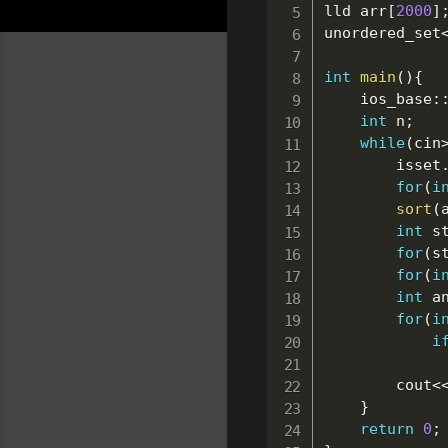
lld arr
[
2000
]
unordered_set
int
main
(
)
{
	ios_base
:
int
 n
;
while
(
cin
		isset
for
(
i
sort
(
int
 s
for
(
s
for
(
i
int
 a
for
(
i
i
		cout
<
}
return
0
;