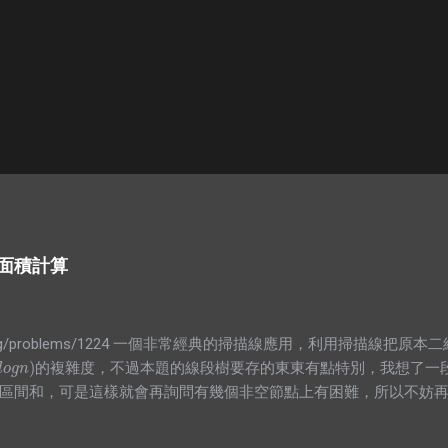
覆蓋面積計算
.infor.org/problems/1224 一個非常經典的掃描線應用，利用掃描
)
的複雜度，不過本題的線段樹要存的東東有點特別，我想了一
o
g
n
)
l
o
g
n
區間和，可是這樣就會再詢問有幾個非空節點上有困難，所以不妨
值大於0時整段都被覆蓋，所以就是整段的長度，而沒有整段被覆蓋
根本沒用，所以就砍掉他吧XDD #include <bits/stdc++.h> usi