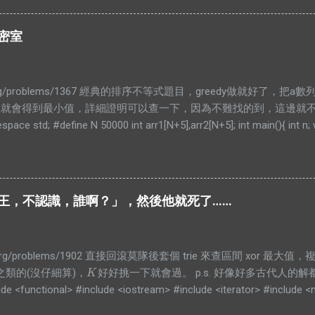
x).end() #define PB push_back typedef long long lld; typedef pair<int, i
 N = 1000000 + 5; struct bian{ PII pos; int cnt; bool operator<(const
的密室
t,bian>> E; class SegTree{ private: struct Node{ int len=0; int cnt=0; } a
n = r - l; ...
infor.org/problems/1367 經典的排序不等式題目，greedy做就好了
..就會得到最小值，詳細證明可以查一下，因為不難找的到，這邊就不放了。
pace std; #define N 50000 int arr1[N+5],arr2[N+5]; int main(){ int n;
,&arr1[i]); for(int i=0;i<n;i++)scanf("%d",&arr2[i]); sort(arr1,arr1+n,[](int
 b){return a>b;}); unsigned long long ans=0; for(int i=0;i<n;i++) ans+=(u
rintf("%llu\n",ans); } return 0; }
 「殿仁．王，不認識，誰啊？」，然後他就死了……
nfor.org/problems/1902 直接回滾莫隊後套個 trie 來查區間 xor 最大值
之類的(沒仔細算)，
好好挑一下就會過。 p.s. 好像好多古代人的解
K
K
de <functional> #include <iostream> #include <iterator> #include <n
 { std::cin.tie(nullptr)->sync_with_stdio(false); auto maxi = [](auto &a