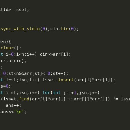
;
<
lld
>
 isset
;
:
sync_with_stdio
(
0
)
;
cin
.
tie
(
0
)
;
>>
n
)
{
.
clear
(
)
;
nt
 i
=
0
;
i
<
n
;
i
++
)
 cin
>>
arr
[
i
]
;
arr
,
arr
+
n
)
;
t
;
t
=
0
;
st
<
n
&&
arr
[
st
]
<=
0
;
st
++
)
;
nt
 i
=
st
;
i
<
n
;
i
++
)
 isset
.
insert
(
arr
[
i
]
*
arr
[
i
]
)
;
ns
=
0
;
nt
 i
=
st
;
i
<
n
;
i
++
)
for
(
int
 j
=
i
+
1
;
j
<
n
;
j
++
)
f
(
isset
.
find
(
arr
[
i
]
*
arr
[
i
]
+
 arr
[
j
]
*
arr
[
j
]
)
!=
 iss
				ans
++
;
<
ans
<<
'\n'
;