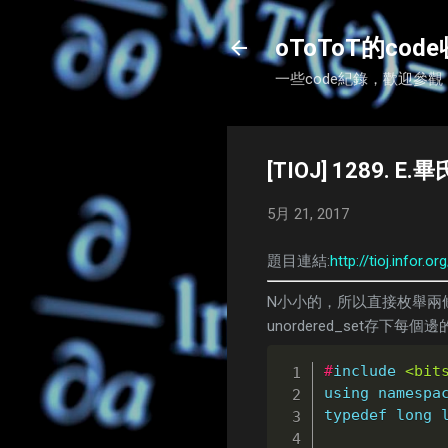
oToToT的cod
一些code紀錄，歡迎參觀
[TIOJ] 1289. E
5月 21, 2017
題目連結:
http://tioj.infor.
N小小的，所以直接枚舉兩
unordered_set存下每個
#
include
<bit
using
namespa
typedef
long