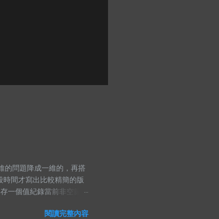
線把原本二維的問題降成一維的，再搭
段時間才寫出比較精簡的版
再存一個值紀錄當前非空節點
的時候，那當然就是去看小
閱讀完整內容
ng namespace std;