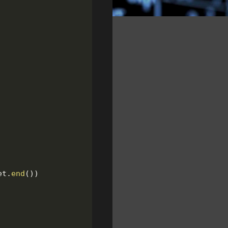
et
.
end
(
)
)