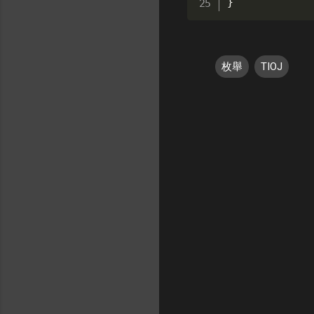
}
枚舉
TIOJ
留
言