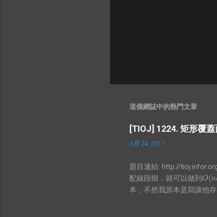
這個網誌中的熱門文章
[TIOJ] 1224. 矩形
3月 24, 2017
題目連結: http://tioj
(
配線段樹，就可以做到
O
(
n
l
O
n
本，不然我原本是寫讓他存
有幾個，而顯然當你懶標記
孩的值囉，不過仔細想想就會發現區間和