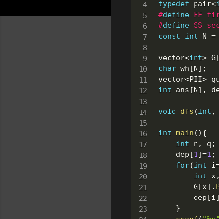
typedef
 pair
<
#
define
FF
fi
#
define
SS
se
const
int
 N 
=
vector
<
int
>
 G
char
 wh
[
N
]
;
vector
<
PII
>
 q
int
 ans
[
N
]
,
 d
void
dfs
(
int
,
int
main
(
)
{
int
 n
,
 q
;
	dep
[
1
]
=
1
;
for
(
int
 i
int
 x
		G
[
x
]
.
		dep
[
i
}