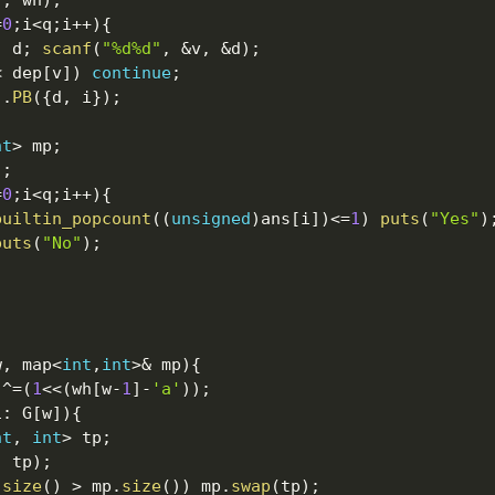
"
,
 wh
)
;
=
0
;
i
<
q
;
i
++
)
{
,
 d
;
scanf
(
"%d%d"
,
&
v
,
&
d
)
;
<
 dep
[
v
]
)
continue
;
]
.
PB
(
{
d
,
 i
}
)
;
nt
>
 mp
;
)
;
=
0
;
i
<
q
;
i
++
)
{
builtin_popcount
(
(
unsigned
)
ans
[
i
]
)
<=
1
)
puts
(
"Yes"
)
puts
(
"No"
)
;
w
,
 map
<
int
,
int
>
&
 mp
)
{
]
^=
(
1
<<
(
wh
[
w
-
1
]
-
'a'
)
)
;
i
:
 G
[
w
]
)
{
nt
,
int
>
 tp
;
,
 tp
)
;
.
size
(
)
>
 mp
.
size
(
)
)
 mp
.
swap
(
tp
)
;