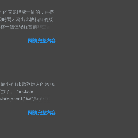
線把原本二維的問題降成一維的，再搭
段時間才寫出比較精簡的版
再存一個值紀錄當前非空節點
的時候，那當然就是去看小
閱讀完整內容
ng namespace std;
nt> PII; #define FF first
 bian& a)const{ return
rr[4*N]; void pull(int id, int
，把a數列最小的跟b數列最大的乘+a
 #include
 while(scanf("%d",&n)!=EOF){
 a,int b){return a<b;});
閱讀完整內容
nsigned long long)arr1[i]*