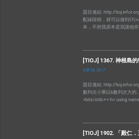
題目連結: http://tioj
(
配線段樹，就可以做到
O
(
n
l
O
n
本，不然我原本是寫讓他存
有幾個，而顯然當你懶標記
孩的值囉，不過仔細想想就會發現區間和
#define ALL(x) (x).begin(), (
#define SS second const int
[TIOJ] 1367. 神根島
pos<a.pos; } }; vector<pair<in
3月 06, 2017
l, int r){ if(arr[id].cnt) arr[id].le
題目連結: http://tioj.
數列次小乘以b數列次大的.
<bits/stdc++.h> using names
for(int i=0;i<n;i++)scanf("%d"
sort(arr2,arr2+n,[](int a,int
(unsigned long long)arr2[i]; p
[TIOJ] 1902.