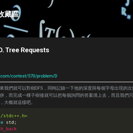
跳到主要內容
e收藏區
D. Tree Requests
s.com/contest/570/problem/D
來我們就可以對樹DFS，同時記錄一下他的深度與每個字母出現的
併，而完成一棵子樹後就可以把每個詢問的答案填上去，而且我們
，大概就這樣吧。
s/stdc++.h>
ce
 std
;
sh_back