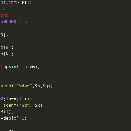
int
,
int
>
 PII
;
rst
cond
500000
+
5
;
[
N
]
;
ue
[
N
]
;
ep
[
N
]
;
 map
<
int
,
int
>
&
)
;
scanf
(
"%d%d"
,
&
n
,
&
q
)
;
=
2
;
i
<=
n
;
i
++
)
{
;
scanf
(
"%d"
,
&
x
)
;
PB
(
i
)
;
]
=
dep
[
x
]
+
1
;