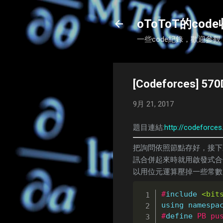
oToToT的cod
一些code紀錄，歡迎參觀
[Codeforces] 570
9月 21, 2017
題目連結:
http://codeforce
把詢問依照節點存好，接下
訊合併起來時就用啟發式合
以用位元運算壓掉一些常數
#
include
<bit
using
namespa
#
define
PB
pu