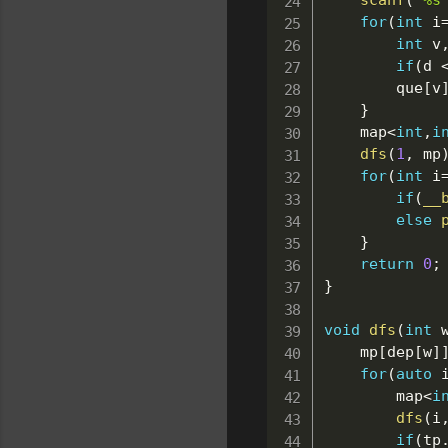
scanf
(
"%s
for
(
int
 i
int
 v
if
(
d 
		que
[
v
}
	map
<
int
,
i
dfs
(
1
,
 mp
for
(
int
 i
if
(
__
else
}
return
0
;
}
void
dfs
(
int
 
	mp
[
dep
[
w
]
for
(
auto
 
		map
<
i
dfs
(
i
if
(
tp