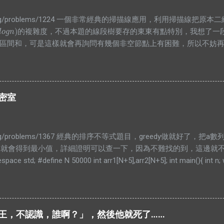
.infor.org/problems/1224 一個非常經典的掃描線應用，利用掃描
)
的複雜度，不過本題的線段樹要存的東東有點特別，我想了一
o
g
n
)
l
o
g
n
區間和，可是這樣就會再詢問有幾個非空節點上有困難，所以不妨
值大於0時整段都被覆蓋，所以就是整段的長度，而沒有整段被覆蓋
根本沒用，所以就砍掉他吧XDD #include <bits/stdc++.h> usi
x).end() #define PB push_back typedef long long lld; typedef pair<int, i
 N = 1000000 + 5; struct bian{ PII pos; int cnt; bool operator<(const
的密室
t,bian>> E; class SegTree{ private: struct Node{ int len=0; int cnt=0; } a
n = r - l; ...
infor.org/problems/1367 經典的排序不等式題目，greedy做就好了
..就會得到最小值，詳細證明可以查一下，因為不難找的到，這邊就不放了。
pace std; #define N 50000 int arr1[N+5],arr2[N+5]; int main(){ int n;
,&arr1[i]); for(int i=0;i<n;i++)scanf("%d",&arr2[i]); sort(arr1,arr1+n,[](int
 b){return a>b;}); unsigned long long ans=0; for(int i=0;i<n;i++) ans+=(u
rintf("%llu\n",ans); } return 0; }
 「殿仁．王，不認識，誰啊？」，然後他就死了……