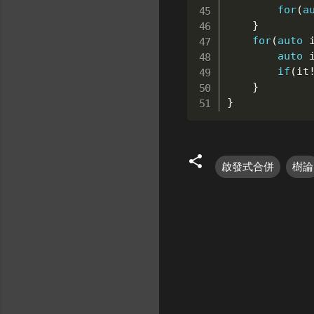
for
(
a
}
for
(
auto
 
auto
 
if
(
it
}
}
啟發式合併
樹論
留
言