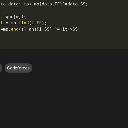
uto
 data
:
 tp
)
 mp
[
data
.
FF
]
^=
data
.
SS
;
i
:
 que
[
w
]
)
{
it 
=
 mp
.
find
(
i
.
FF
)
;
!=
mp
.
end
(
)
)
 ans
[
i
.
SS
]
^=
 it
->
SS
;
Codeforces