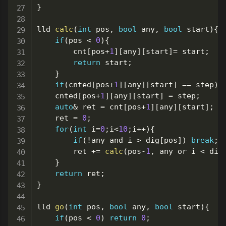
}
lld 
calc
(
int
 pos
,
bool
 any
,
bool
 start
)
{
if
(
pos 
<
0
)
{
		cnt
[
pos
+
1
]
[
any
]
[
start
]
=
	start
;
return
 start
;
}
if
(
cnted
[
pos
+
1
]
[
any
]
[
start
]
==
 step
)
	cnted
[
pos
+
1
]
[
any
]
[
start
]
=
 step
;
auto
&
 ret 
=
 cnt
[
pos
+
1
]
[
any
]
[
start
]
;
	ret 
=
0
;
for
(
int
 i
=
0
;
i
<
10
;
i
++
)
{
if
(
!
any 
and
 i 
>
 dig
[
pos
]
)
break
;
		ret 
+=
calc
(
pos
-
1
,
 any 
or
 i 
<
 dig
}
return
 ret
;
}
lld 
go
(
int
 pos
,
bool
 any
,
bool
 start
)
{
if
(
pos 
<
0
)
return
0
;