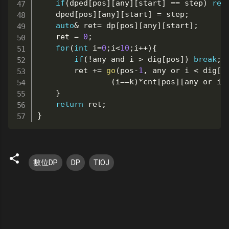
if
(
dped
[
pos
]
[
any
]
[
start
]
==
 step
)
ret
	dped
[
pos
]
[
any
]
[
start
]
=
 step
;
auto
&
 ret
=
 dp
[
pos
]
[
any
]
[
start
]
;
	ret 
=
0
;
for
(
int
 i
=
0
;
i
<
10
;
i
++
)
{
if
(
!
any 
and
 i 
>
 dig
[
pos
]
)
break
;
		ret 
+=
go
(
pos
-
1
,
 any 
or
 i 
<
 dig
[
p
(
i
==
k
)
*
cnt
[
pos
]
[
any 
or
 i 
}
return
 ret
;
}
數位DP
DP
TIOJ
留
言