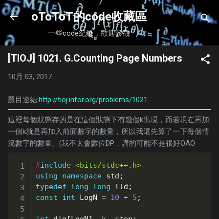
跳到主要內容
oToToT的code收藏區
一些code紀錄，歡迎參觀
[TIOJ] 1021. G.Counting Page Numbers
10月 03, 2017
題目連結:
http://tioj.infor.org/problems/1021
這裡每個狀態存的是在這個狀態下有幾個k出現，而若現在再加
一個k就是再加入前面數字的數量，所以我還先算了一下每個情
況數字的數量。(我不太會數位DP，講的可能不是很好OAO
#
include
<bits/stdc++.h>
using
namespace
 std
;
typedef
long
long
 lld
;
const
int
 LogN 
=
10
+
5
;