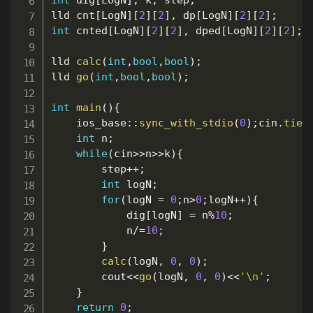
int
 dig
[
LogN
]
,
 k
,
 step
;
lld cnt
[
LogN
]
[
2
]
[
2
]
,
 dp
[
LogN
]
[
2
]
[
2
]
;
int
 cnted
[
LogN
]
[
2
]
[
2
]
,
 dped
[
LogN
]
[
2
]
[
2
]
;
lld 
calc
(
int
,
bool
,
bool
)
;
lld 
go
(
int
,
bool
,
bool
)
;
int
main
(
)
{
	ios_base
::
sync_with_stdio
(
0
)
;
cin
.
tie
(
int
 n
;
while
(
cin
>>
n
>>
k
)
{
		step
++
;
int
 logN
;
for
(
logN 
=
0
;
n
>
0
;
logN
++
)
{
			dig
[
logN
]
=
 n
%
10
;
			n
/=
10
;
}
calc
(
logN
,
0
,
0
)
;
		cout
<<
go
(
logN
,
0
,
0
)
<<
'\n'
;
}
return
0
;