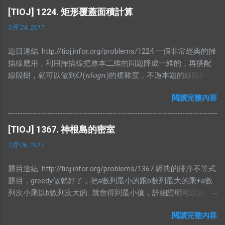
[TIOJ] 1224. 矩形覆蓋面積計算
3月 24, 2017
題目連結: http://tioj.infor.org/problems/1224 一個非常經典的掃
描線應用，利用掃描線把原本二維的問題降成一維的，再搭配
(
)
線段樹，就可以做到
的複雜度，不過本題的線段樹要
O
(
n
l
o
g
n
)
O
n
l
o
g
n
存的東東有點特別，我想了一段時間才寫出比較精簡的版本，
閱讀完整內容
不然我原本是寫讓他存區間和，可是這樣就會再詢問有幾個非
空節點上有困難，所以不妨再存一個值紀錄當前非空節點有幾
個，而顯然當你懶標記值大於0時整段都被覆蓋，所以就是整段
[TIOJ] 1367. 神根島的密室
的長度，而沒有整段被覆蓋的時候，那當然就是去看小孩的值
3月 06, 2017
囉，不過仔細想想就會發現區間和根本沒用，所以就砍掉他吧
XDD #include <bits/stdc++.h> using namespace std; #define
題目連結: http://tioj.infor.org/problems/1367 經典的排序不等式
ALL(x) (x).begin(), (x).end() #define PB push_back typedef long
題目，greedy做就好了，把a數列最小的跟b數列最大的乘+a數
long lld; typedef pair<int, int> PII; #define FF first #define SS
列次小乘以b數列次大的...就會得到最小值，詳細證明可以查一
second const int N = 1000000 + 5; struct bian{ PII pos; int cnt;
下，因為不難找的到，這邊就不放了。 #include
bool operator<(const bian& a)const{ return pos<a.pos; } };
閱讀完整內容
<bits/stdc++.h> using namespace std; #define N 50000 int
vector<pair<int,bian>> E; class SegTree{ private: struct Node{