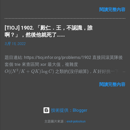
下，因為不難找的到，這邊就不放了。 #include
bool operator<(const bian& a)const{ return pos<a.pos; } };
閱讀完整內容
<bits/stdc++.h> using namespace std; #define N 50000 int
vector<pair<int,bian>> E; class SegTree{ private: struct Node{
arr1[N+5],arr2[N+5]; int main(){ int n;
int len=0; int cnt=0; } arr[4*N]; void pull(int id, int l, int r){
while(scanf("%d",&n)!=EOF){ for(int
if(arr[id].cnt) arr[id].len = r - l; ...
[TIOJ] 1902. 「殿仁．王，不認識，誰
i=0;i<n;i++)scanf("%d",&arr1[i]); for(int
啊？」，然後他就死了……
i=0;i<n;i++)scanf("%d",&arr2[i]); sort(arr1,arr1+n,[](int a,int b)
3月 15, 2022
{return a<b;}); sort(arr2,arr2+n,[](int a,int b){return a>b;});
unsigned long long ans=0; for(int i=0;i<n;i++) ans+=(unsigned
題目連結: https://tioj.infor.org/problems/1902 直接回滾莫隊後
long long)arr1[i]*(unsigned long long)arr2[i]; printf("%llu\n",ans);
套個 trie 來查區間 xor 最大值，複雜度
} return 0; }
2
(
(
/
+
)
log
)
之類的(沒仔細算)，
好好挑一下就
O
(
(
N
2
/
K
+
Q
K
)
log
C
)
K
O
N
K
Q
K
C
K
2
(
+
)
會過。 p.s. 好像好多古代人的解都是
😥 #include
O
(
N
2
+
Q
)
O
N
Q
閱讀完整內容
<algorithm> #include <functional> #include <iostream>
#include <iterator> #include <numeric> #include <utility>
#include <vector> int main() { std::cin.tie(nullptr)-
>sync_with_stdio(false); auto maxi = [](auto &a, auto b) { a =
技術提供：Blogger
std::max(a, b); }; int n, q; std::cin >> n >> q; std::vector<uint32_t>
a(1); std::copy_n(std::istream_iterator<int>(std::cin), n,
主題圖片來源：
enot-poloskun
std::back_inserter(a)); std::partial_sum(a.begin(), a.end(),