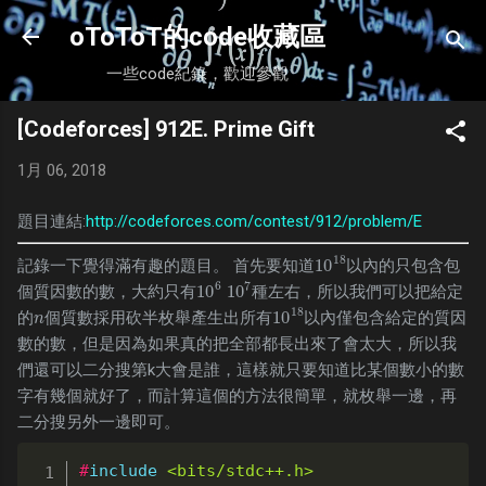
跳到主要內容
oToToT的code收藏區
一些code紀錄，歡迎參觀
[Codeforces] 912E. Prime Gift
1月 06, 2018
題目連結:
http://codeforces.com/contest/912/problem/E
18
10
記錄一下覺得滿有趣的題目。 首先要知道
以內的只包含包
10
18
6
7
10
10
個質因數的數，大約只有
種左右，所以我們可以把給定
10
6
10
7
18
10
的
個質數採用砍半枚舉產生出所有
以內僅包含給定的質因
n
10
18
n
數的數，但是因為如果真的把全部都長出來了會太大，所以我
們還可以二分搜第k大會是誰，這樣就只要知道比某個數小的數
字有幾個就好了，而計算這個的方法很簡單，就枚舉一邊，再
二分搜另外一邊即可。
#
include
<bits/stdc++.h>