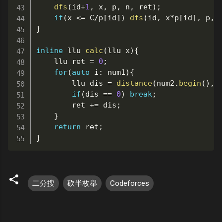
dfs
(
id
+
1
,
 x
,
 p
,
 n
,
 ret
)
;
if
(
x 
<=
 C
/
p
[
id
]
)
dfs
(
id
,
 x
*
p
[
id
]
,
 p
,
 
}
inline
 llu 
calc
(
llu x
)
{
	llu ret 
=
0
;
for
(
auto
 i
:
 num1
)
{
		llu dis 
=
distance
(
num2
.
begin
(
)
,
if
(
dis 
==
0
)
break
;
		ret 
+=
 dis
;
}
return
 ret
;
}
二分搜
砍半枚舉
Codeforces
留
言