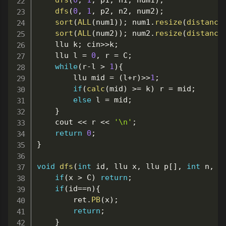
dfs
(
0
,
1
,
 p1
,
 n1
,
 num1
)
;
dfs
(
0
,
1
,
 p2
,
 n2
,
 num2
)
;
sort
(
ALL
(
num1
)
)
;
 num1
.
resize
(
distance
sort
(
ALL
(
num2
)
)
;
 num2
.
resize
(
distance
	llu k
;
 cin
>>
k
;
	llu l 
=
0
,
 r 
=
 C
;
while
(
r
-
l 
>
1
)
{
		llu mid 
=
(
l
+
r
)
>>
1
;
if
(
calc
(
mid
)
>=
 k
)
 r 
=
 mid
;
else
 l 
=
 mid
;
}
	cout 
<<
 r 
<<
'\n'
;
return
0
;
}
void
dfs
(
int
 id
,
 llu x
,
 llu p
[
]
,
int
 n
,
 v
if
(
x 
>
 C
)
return
;
if
(
id
==
n
)
{
		ret
.
PB
(
x
)
;
return
;
}