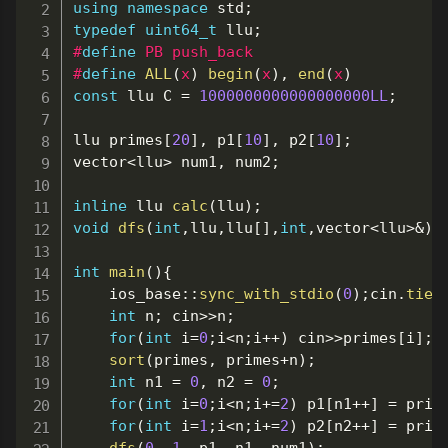
using
namespace
 std
;
typedef
uint64_t
 llu
;
#
define
PB
push_back
#
define
ALL
(
x
)
begin
(
x
)
,
end
(
x
)
const
 llu C 
=
1000000000000000000LL
;
llu primes
[
20
]
,
 p1
[
10
]
,
 p2
[
10
]
;
vector
<
llu
>
 num1
,
 num2
;
inline
 llu 
calc
(
llu
)
;
void
dfs
(
int
,
llu
,
llu
[
]
,
int
,
vector
<
llu
>
&
)
;
int
main
(
)
{
	ios_base
::
sync_with_stdio
(
0
)
;
cin
.
tie
(
int
 n
;
 cin
>>
n
;
for
(
int
 i
=
0
;
i
<
n
;
i
++
)
 cin
>>
primes
[
i
]
;
sort
(
primes
,
 primes
+
n
)
;
int
 n1 
=
0
,
 n2 
=
0
;
for
(
int
 i
=
0
;
i
<
n
;
i
+=
2
)
 p1
[
n1
++
]
=
 prim
for
(
int
 i
=
1
;
i
<
n
;
i
+=
2
)
 p2
[
n2
++
]
=
 prim