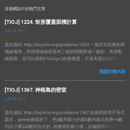
這個網誌中的熱門文章
[TIOJ] 1224. 矩形覆蓋面積計算
3月 24, 2017
題目連結: http://tioj.infor.org/problems/1224 一個非常經典的掃
描線應用，利用掃描線把原本二維的問題降成一維的，再搭配
(
)
線段樹，就可以做到
的複雜度，不過本題的線段樹要
O
(
n
l
o
g
n
)
O
n
l
o
g
n
存的東東有點特別，我想了一段時間才寫出比較精簡的版本，
閱讀完整內容
不然我原本是寫讓他存區間和，可是這樣就會再詢問有幾個非
空節點上有困難，所以不妨再存一個值紀錄當前非空節點有幾
個，而顯然當你懶標記值大於0時整段都被覆蓋，所以就是整段
[TIOJ] 1367. 神根島的密室
的長度，而沒有整段被覆蓋的時候，那當然就是去看小孩的值
3月 06, 2017
囉，不過仔細想想就會發現區間和根本沒用，所以就砍掉他吧
XDD #include <bits/stdc++.h> using namespace std; #define
題目連結: http://tioj.infor.org/problems/1367 經典的排序不等式
ALL(x) (x).begin(), (x).end() #define PB push_back typedef long
題目，greedy做就好了，把a數列最小的跟b數列最大的乘+a數
long lld; typedef pair<int, int> PII; #define FF first #define SS
列次小乘以b數列次大的...就會得到最小值，詳細證明可以查一
second const int N = 1000000 + 5; struct bian{ PII pos; int cnt;