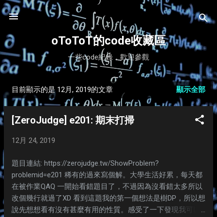
跳到主要內容
oToToT的code收藏區
一些code紀錄，歡迎參觀
目前顯示的是 12月, 2019的文章
顯示全部
發
表
[ZeroJudge] e201: 期末打掃
文
12月 24, 2019
章
題目連結: https://zerojudge.tw/ShowProblem?
problemid=e201 稀有的過來寫個解。大學生活好累，每天都
在被作業QAQ 一開始看錯題目了，不過因為沒看錯太多所以
改個幾行就過了XD 看到這題我的第一個想法是樹DP，所以想
說先想想看有沒有甚麼有用的性質。感受了一下發現我可以