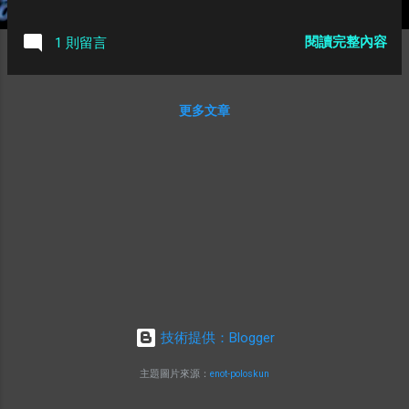
(
)
定義
代表在
時間點進入
後再出來的時間點，那可以
f
u
(
x
)
x
u
f
x
x
u
u
(
)
=
max
(
,
+
)
發現
，其中
代表可以不用等待
f
u
(
x
)
=
max
(
a
u
0
,
x
+
d
u
)
d
u
f
x
a
x
d
d
0
u
u
u
u
閱讀完整內容
1 則留言
就都檢查完
的子樹的時間，
代表如果是第0個時間點就從
u
a
u
0
u
a
0
u
出發那要多久後才能回到
並把所有教室都檢查完的時間。
u
u
u
u
證明這部分成立的方法也很簡單(不過我很笨想了很久QAQ)，
更多文章
≥
0
假設在時間點
，存在一種走法最佳，那我們可以知道他
t
≥
0
t
≥
+
的時間一定
，因為不管怎樣我們至少一定要把底下
≥
t
+
d
u
t
d
u
整棵子樹都走過一遍才能回來，另外我們也知道那個最佳走
≥
0
法的時間也
，因為如果他更小的話，我們在時間點
的
≥
a
u
0
0
a
0
u
時候就可以故意等到時間點
在走，這樣可以走出更加的解，
t
t
與假設不合，這樣我們就證明了在任意時間點
的任意解
都
t
g
t
g
≥
(
)
(
)
有
，而且明顯
是可以達到的，因為我們可以照
g
≥
f
u
(
t
)
f
u
(
t
)
g
f
t
f
t
u
u
=
0
著
的路徑走，那如果中間很順利不用逗留的話就達到了
t
=
0
t
(
)
=
+
，而若是要逗留的話，那在逗留的當下我們
f
u
(
x
)
=
x
+
d
u
f
x
x
d
u
u
=
0
接著的時間就會跟
的時候同步了，所以這時
t
=
0
t
(
)
=
。 講了這麼多我們現在終於知道一個人在時間
f
u
(
x
)
=
a
u
0
技術提供：Blogger
f
x
a
0
u
u
點
進入
後出來的時間，那接下來就是要決定當我們在
的
x
u
u
x
u
u
主題圖片來源：
enot-poloskun
時候該以怎樣的順序走訪他的子樹們
了，而這時我盯著
v
v
(
)
=
max
(
,
+
)
的圖(一堆平移過後的 ReLU 函數
f
u
(
x
)
=
max
(
a
u
0
,
x
+
d
u
)
f
x
a
x
d
0
u
u
u