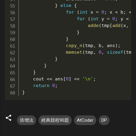
}
else
{
for
(
int
 x 
=
0
;
 x 
<
 b
;
++
for
(
int
 y 
=
0
;
 y 
<
 b
adde
(
tmp
[
add
(
x
,
m
}
}
copy_n
(
tmp
,
 b
,
 ans
)
;
memset
(
tmp
,
0
,
sizeof
(
tmp
}
}
}
	cout 
<<
 ans
[
0
]
<<
'\n'
;
return
0
;
}
倍增法
經典競程90題
AtCoder
DP
留