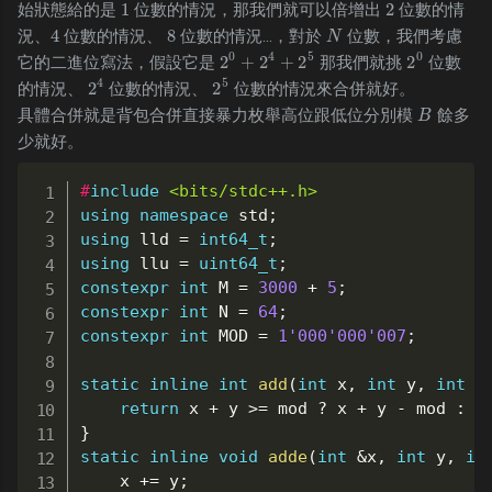
1
2
始狀態給的是
位數的情況，那我們就可以倍增出
位數的情
1
2
4
8
況、
位數的情況、
位數的情況...，對於
位數，我們考慮
4
8
N
N
0
4
5
0
2
+
2
+
2
2
它的二進位寫法，假設它是
那我們就挑
位數
2
0
+
2
4
+
2
5
2
0
4
5
2
2
的情況、
位數的情況、
位數的情況來合併就好。
2
4
2
5
具體合併就是背包合併直接暴力枚舉高位跟低位分別模
餘多
B
B
少就好。
#
include
<bits/stdc++.h>
using
namespace
 std
;
using
 lld 
=
int64_t
;
using
 llu 
=
uint64_t
;
constexpr
int
 M 
=
3000
+
5
;
constexpr
int
 N 
=
64
;
constexpr
int
 MOD 
=
1'000'000'007
;
static
inline
int
add
(
int
 x
,
int
 y
,
int
 m
return
 x 
+
 y 
>=
 mod 
?
 x 
+
 y 
-
 mod 
:
 x
}
static
inline
void
adde
(
int
&
x
,
int
 y
,
in
	x 
+=
 y
;