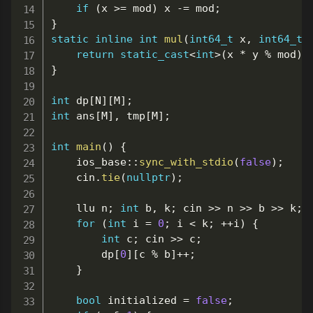
if
(
x 
>=
 mod
)
 x 
-=
 mod
;
}
static
inline
int
mul
(
int64_t
 x
,
int64_t
 
return
static_cast
<
int
>
(
x 
*
 y 
%
 mod
)
;
}
int
 dp
[
N
]
[
M
]
;
int
 ans
[
M
]
,
 tmp
[
M
]
;
int
main
(
)
{
	ios_base
::
sync_with_stdio
(
false
)
;
	cin
.
tie
(
nullptr
)
;
	llu n
;
int
 b
,
 k
;
 cin 
>>
 n 
>>
 b 
>>
 k
;
for
(
int
 i 
=
0
;
 i 
<
 k
;
++
i
)
{
int
 c
;
 cin 
>>
 c
;
		dp
[
0
]
[
c 
%
 b
]
++
;
}
bool
 initialized 
=
false
;