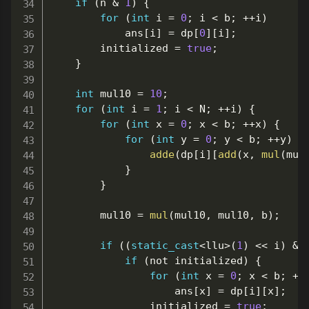
if
(
n 
&
1
)
{
for
(
int
 i 
=
0
;
 i 
<
 b
;
++
i
)
			ans
[
i
]
=
 dp
[
0
]
[
i
]
;
		initialized 
=
true
;
}
int
 mul10 
=
10
;
for
(
int
 i 
=
1
;
 i 
<
 N
;
++
i
)
{
for
(
int
 x 
=
0
;
 x 
<
 b
;
++
x
)
{
for
(
int
 y 
=
0
;
 y 
<
 b
;
++
y
)
{
adde
(
dp
[
i
]
[
add
(
x
,
mul
(
mul
}
}
		mul10 
=
mul
(
mul10
,
 mul10
,
 b
)
;
if
(
(
static_cast
<
llu
>
(
1
)
<<
 i
)
&
 
if
(
not
 initialized
)
{
for
(
int
 x 
=
0
;
 x 
<
 b
;
++
					ans
[
x
]
=
 dp
[
i
]
[
x
]
;
				initialized 
=
true
;