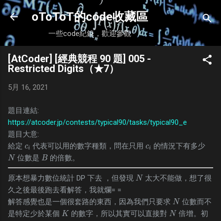
跳到主要內容
oToToT的code收藏區
一些code紀錄，歡迎參觀
[AtCoder] [經典競程 90 題] 005 -
Restricted Digits（★7）
5月 16, 2021
題目連結:
https://atcoder.jp/contests/typical90/tasks/typical90_e
題目大意:
給定
代表可以用的數字種類，問在只用
的情況下有多少
c
i
c
i
c
c
i
i
位數是
的倍數。
N
B
N
B
原本想暴力數位統計 DP 下去 ，但發現
太大不能做，想了很
N
N
久之後最後跑去看解答，我就爛= =
解答感覺也是一個很套路的東西，因為我們只要求
位數而不
N
N
是特定少於某個
的數字，所以其實可以直接對
倍增。初
K
N
K
N