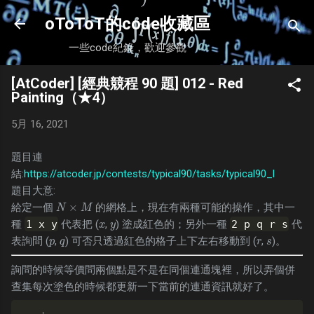
跳到主要內容
oToToT的code收藏區
一些code紀錄，歡迎參觀
[AtCoder] [經典競程 90 題] 012 - Red
Painting（★4）
5月 16, 2021
題目連
結:
https://atcoder.jp/contests/typical90/tasks/typical90_l
題目大意:
×
給定一個
的網格上，現在有兩種可能的操作，其中一
N
×
M
N
M
種
1 x y
代表把 (
,
) 塗成紅色的；另外一種
2 p q r s
代
x
y
x
y
表詢問 (
,
) 可否只透過紅色的格子上下左右移動到 (
,
)。
p
q
r
s
p
q
r
s
詢問的時候等價問兩個點是不是在同個連通塊裡，所以弄個併
查集每次塗色的時候都更新一下當前的連通資訊就好了。