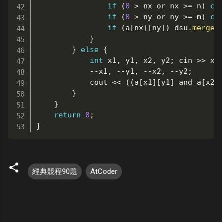
if
(
0
>
 nx 
or
 nx 
>=
 n
)
co
if
(
0
>
 ny 
or
 ny 
>=
 m
)
co
if
(
a
[
nx
]
[
ny
]
)
 dsu
.
merge
(
}
}
else
{
int
 x1
,
 y1
,
 x2
,
 y2
;
 cin 
>>
 x1
--
x1
,
--
y1
,
--
x2
,
--
y2
;
			cout 
<<
(
(
a
[
x1
]
[
y1
]
and
 a
[
x2
]
}
}
return
0
;
}
經典競程90題
AtCoder
留
言