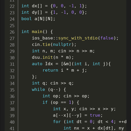
int
 dx
[
]
=
{
0
,
0
,
-
1
,
1
}
;
int
 dy
[
]
=
{
1
,
-
1
,
0
,
0
}
;
bool
 a
[
N
]
[
N
]
;
int
main
(
)
{
	ios_base
::
sync_with_stdio
(
false
)
;
	cin
.
tie
(
nullptr
)
;
int
 n
,
 m
;
 cin 
>>
 n 
>>
 m
;
	dsu
.
init
(
n 
*
 m
)
;
auto
 Idx 
=
[
&
m
]
(
int
 i
,
int
 j
)
{
return
 i 
*
 m 
+
 j
;
}
;
int
 q
;
 cin 
>>
 q
;
while
(
q
--
)
{
int
 op
;
 cin 
>>
 op
;
if
(
op 
==
1
)
{
int
 x
,
 y
;
 cin 
>>
 x 
>>
 y
;
			a
[
--
x
]
[
--
y
]
=
true
;
for
(
int
 dt 
=
0
;
 dt 
<
4
;
++
dt
int
 nx 
=
 x 
+
 dx
[
dt
]
,
 ny 
=