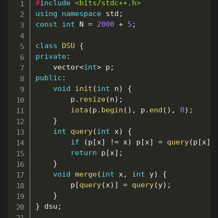
#
include
<bits/stdc++.h>
using
namespace
 std
;
const
int
 N 
=
2000
+
5
;
class
DSU
{
private
:
	vector
<
int
>
 p
;
public
:
void
init
(
int
 n
)
{
		p
.
resize
(
n
)
;
iota
(
p
.
begin
(
)
,
 p
.
end
(
)
,
0
)
;
}
int
query
(
int
 x
)
{
if
(
p
[
x
]
!=
 x
)
 p
[
x
]
=
query
(
p
[
x
]
)
return
 p
[
x
]
;
}
void
merge
(
int
 x
,
int
 y
)
{
		p
[
query
(
x
)
]
=
query
(
y
)
;
}
}
 dsu
;