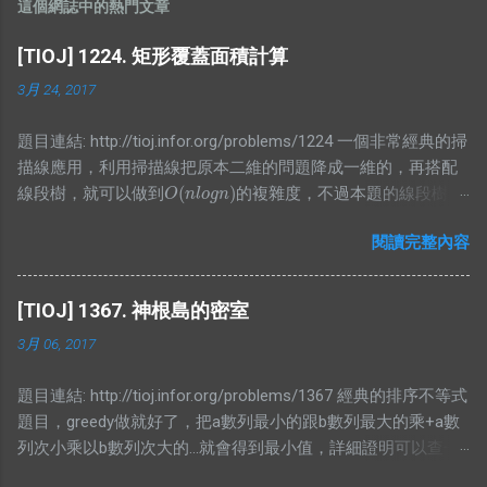
這個網誌中的熱門文章
[TIOJ] 1224. 矩形覆蓋面積計算
3月 24, 2017
題目連結: http://tioj.infor.org/problems/1224 一個非常經典的掃
描線應用，利用掃描線把原本二維的問題降成一維的，再搭配
(
)
線段樹，就可以做到
的複雜度，不過本題的線段樹要
O
(
n
l
o
g
n
)
O
n
l
o
g
n
存的東東有點特別，我想了一段時間才寫出比較精簡的版本，
閱讀完整內容
不然我原本是寫讓他存區間和，可是這樣就會再詢問有幾個非
空節點上有困難，所以不妨再存一個值紀錄當前非空節點有幾
個，而顯然當你懶標記值大於0時整段都被覆蓋，所以就是整段
[TIOJ] 1367. 神根島的密室
的長度，而沒有整段被覆蓋的時候，那當然就是去看小孩的值
3月 06, 2017
囉，不過仔細想想就會發現區間和根本沒用，所以就砍掉他吧
XDD #include <bits/stdc++.h> using namespace std; #define
題目連結: http://tioj.infor.org/problems/1367 經典的排序不等式
ALL(x) (x).begin(), (x).end() #define PB push_back typedef long
題目，greedy做就好了，把a數列最小的跟b數列最大的乘+a數
long lld; typedef pair<int, int> PII; #define FF first #define SS
列次小乘以b數列次大的...就會得到最小值，詳細證明可以查一
second const int N = 1000000 + 5; struct bian{ PII pos; int cnt;
下，因為不難找的到，這邊就不放了。 #include
bool operator<(const bian& a)const{ return pos<a.pos; } };