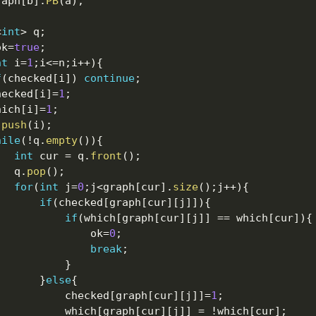
	graph
[
b
]
.
PB
(
a
)
;
<
int
>
 q
;
ok
=
true
;
nt
 i
=
1
;
i
<=
n
;
i
++
)
{
f
(
checked
[
i
]
)
continue
;
	checked
[
i
]
=
1
;
	which
[
i
]
=
1
;
.
push
(
i
)
;
hile
(
!
q
.
empty
(
)
)
{
int
 cur 
=
 q
.
front
(
)
;
				q
.
pop
(
)
;
for
(
int
 j
=
0
;
j
<
graph
[
cur
]
.
size
(
)
;
j
++
)
{
if
(
checked
[
graph
[
cur
]
[
j
]
]
)
{
if
(
which
[
graph
[
cur
]
[
j
]
]
==
 which
[
cur
]
)
{
							ok
=
0
;
break
;
}
}
else
{
						checked
[
graph
[
cur
]
[
j
]
]
=
1
;
						which
[
graph
[
cur
]
[
j
]
]
=
!
which
[
cur
]
;