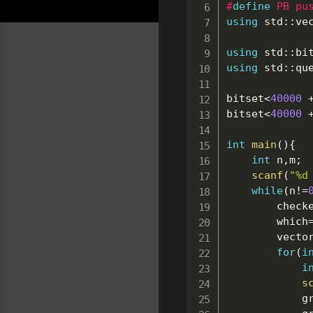
#
define
PB
pu
using
 std
::
ve
using
 std
::
bi
using
 std
::
qu
bitset
<
40000
bitset
<
40000
int
main
(
)
{
int
 n
,
m
;
scanf
(
"%d
while
(
n
!=
		check
		which
		vecto
for
(
i
i
s
		