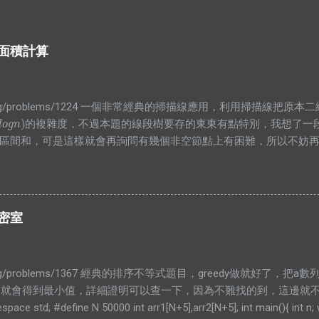
覆蓋面積計算
.infor.org/problems/1224 一個非常經典的掃描線應用，利用掃描
)
的複雜度，不過本題的線段樹要存的東東有點特別，我想了一
o
g
n
)
l
o
g
n
區間和，可是這樣就會再詢問有幾個非空節點上有困難，所以不妨
值大於0時整段都被覆蓋，所以就是整段的長度，而沒有整段被覆蓋
根本沒用，所以就砍掉他吧XDD #include <bits/stdc++.h> usi
x).end() #define PB push_back typedef long long lld; typedef pair<int, i
 N = 1000000 + 5; struct bian{ PII pos; int cnt; bool operator<(const
的密室
t,bian>> E; class SegTree{ private: struct Node{ int len=0; int cnt=0; } a
n = r - l; ...
infor.org/problems/1367 經典的排序不等式題目，greedy做就好了
..就會得到最小值，詳細證明可以查一下，因為不難找的到，這邊就不放了。
pace std; #define N 50000 int arr1[N+5],arr2[N+5]; int main(){ int n;