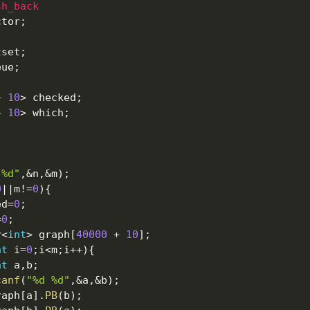
sh_back
ctor
;
tset
;
eue
;
+
10
>
 checked
;
+
10
>
 which
;
 %d"
,
&
n
,
&
m
)
;
0
||
m
!=
0
)
{
ed
=
0
;
=
0
;
r
<
int
>
 graph
[
40000
+
10
]
;
nt
 i
=
0
;
i
<
m
;
i
++
)
{
nt
 a
,
b
;
canf
(
"%d %d"
,
&
a
,
&
b
)
;
	graph
[
a
]
.
PB
(
b
)
;