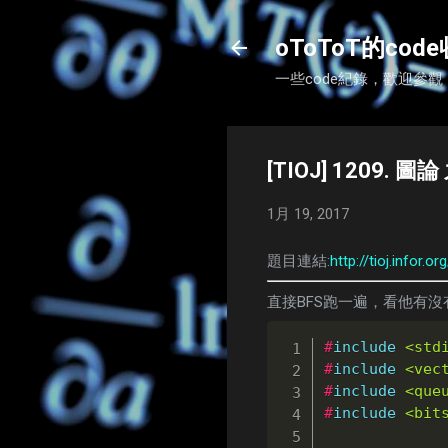
oToToT的cod
一些code紀錄，歡迎參觀
[TIOJ] 1209. 
1月 19, 2017
題目連結:
http://tioj.infor.
直接BFS跑一遍，看他有
#
include
<std
#
include
<vec
#
include
<que
#
include
<bit