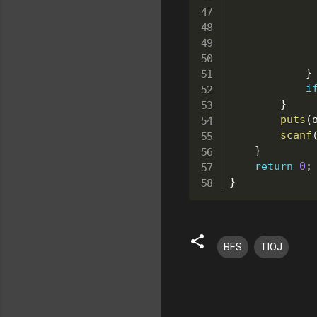
}
i
}
puts
(
scanf
}
return
0
;
}
BFS
TIOJ
留
言