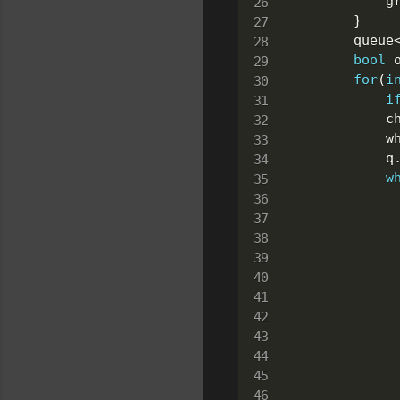
		
}
		queue
bool
 
for
(
i
i
		
		
			q
w