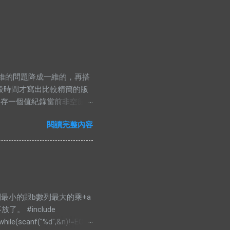
線把原本二維的問題降成一維的，再搭
段時間才寫出比較精簡的版
再存一個值紀錄當前非空節點
的時候，那當然就是去看小
閱讀完整內容
ng namespace std;
nt> PII; #define FF first
 bian& a)const{ return
rr[4*N]; void pull(int id, int
，把a數列最小的跟b數列最大的乘+a
 #include
 while(scanf("%d",&n)!=EOF){