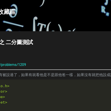
跳到主要內容
e收藏區
圖論 之 二分圖測試
org/problems/1209
沒有被設過了，如果有就看他是不是跟他爸一樣，如果沒有就把他設成
io.h>
tor>
ue>
set>