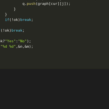
						q
.
push
(
graph
[
cur
]
[
j
]
)
;
}
}
if
(
!
ok
)
break
;
f
(
!
ok
)
break
;
ok
?
"Yes"
:
"No"
)
;
(
"%d %d"
,
&
n
,
&
m
)
;