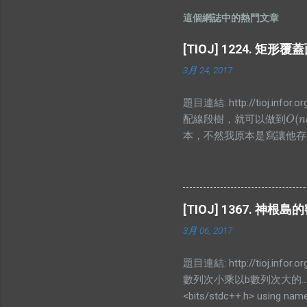
這個網誌中的熱門文章
[TIOJ] 1224. 矩形
3月 24, 2017
題目連結: http://tioj
(
配線段樹，就可以做到
O
(
n
l
O
n
本，不然我原本是寫讓他存
有幾個，而顯然當你懶標記
孩的值囉，不過仔細想想就會發現區間和
#define ALL(x) (x).begin(), (
#define SS second const int
[TIOJ] 1367. 神根島
pos<a.pos; } }; vector<pair<in
3月 06, 2017
l, int r){ if(arr[id].cnt) arr[id].le
題目連結: http://tioj.
數列次小乘以b數列次大的.
<bits/stdc++.h> using names