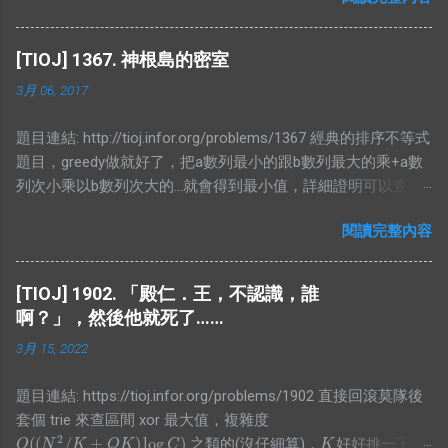
空節點上有困難，所以不妨再存一個值紀錄當前非空節點有幾
個，而顯然當你懶標記值大於0時整段都被覆蓋，所以就是整段
[TIOJ] 1367. 神根島的密室
的長度，而沒有整段被覆蓋的時候，那當然就是去看小孩的值
3月 06, 2017
囉，不過仔細想想就會發現區間和根本沒用，所以就砍掉他吧
XDD #include <bits/stdc++.h> using namespace std; #define
題目連結: http://tioj.infor.org/problems/1367 經典的排序不等式
ALL(x) (x).begin(), (x).end() #define PB push_back typedef long
題目，greedy做就好了，把a數列最小的跟b數列最大的乘+a數
long lld; typedef pair<int, int> PII; #define FF first #define SS
列次小乘以b數列次大的...就會得到最小值，詳細證明可以查一
second const int N = 1000000 + 5; struct bian{ PII pos; int cnt;
下，因為不難找的到，這邊就不放了。 #include
bool operator<(const bian& a)const{ return pos<a.pos; } };
閱讀完整內容
<bits/stdc++.h> using namespace std; #define N 50000 int
vector<pair<int,bian>> E; class SegTree{ private: struct Node{
arr1[N+5],arr2[N+5]; int main(){ int n;
int len=0; int cnt=0; } arr[4*N]; void pull(int id, int l, int r){
while(scanf("%d",&n)!=EOF){ for(int
if(arr[id].cnt) arr[id].len = r - l; ...
[TIOJ] 1902. 「殿仁．王，不認識，誰
i=0;i<n;i++)scanf("%d",&arr1[i]); for(int
啊？」，然後他就死了……
i=0;i<n;i++)scanf("%d",&arr2[i]); sort(arr1,arr1+n,[](int a,int b)
3月 15, 2022
{return a<b;}); sort(arr2,arr2+n,[](int a,int b){return a>b;});
unsigned long long ans=0; for(int i=0;i<n;i++) ans+=(unsigned
題目連結: https://tioj.infor.org/problems/1902 直接回滾莫隊後
long long)arr1[i]*(unsigned long long)arr2[i]; printf("%llu\n",ans);
套個 trie 來查區間 xor 最大值，複雜度
} return 0; }
2
(
(
/
+
)
log
)
之類的(沒仔細算)，
好好挑一下就
O
(
(
N
2
/
K
+
Q
K
)
log
C
)
K
O
N
K
Q
K
C
K