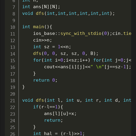
int
 n
;
int
 ans
[
N
]
[
N
]
;
void
dfs
(
int
,
int
,
int
,
int
,
int
,
int
)
;
int
main
(
)
{
	ios_base
::
sync_with_stdio
(
0
)
;
cin
.
tie
(
	cin
>>
n
;
int
 sz 
=
1
<<
n
;
dfs
(
0
,
0
,
 sz
,
 sz
,
0
,
 B
)
;
for
(
int
 i
=
0
;
i
<
sz
;
i
++
)
for
(
int
 j
=
0
;
j
<
s
		cout
<<
ans
[
i
]
[
j
]
<<
" \n"
[
j
==
sz
-
1
]
;
}
return
0
;
}
void
dfs
(
int
 l
,
int
 u
,
int
 r
,
int
 d
,
int
 
if
(
r
-
l
==
1
)
{
		ans
[
l
]
[
u
]
=
x
;
return
;
}
int
 hal 
=
(
r
-
l
)
>>
1
;