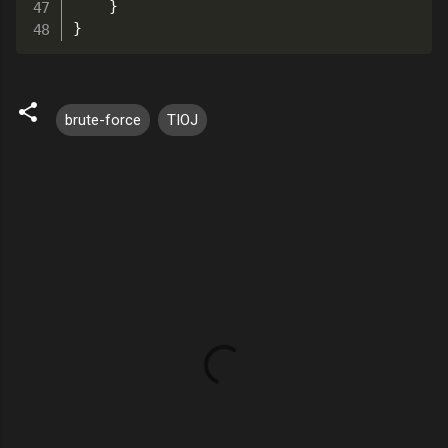
}
}
brute-force
TIOJ
留
言