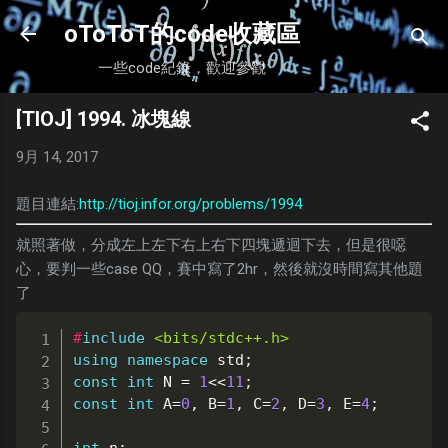
跳到主要內容
oToToT的code收藏區
一些code紀錄，歡迎參觀
[TIOJ] 1994. 冰塊線
9月 14, 2017
題目連結:
http://tioj.infor.org/problems/1994
就照著做，分成左上左下右上右下四塊遞迴下去，但是很噁
心，要判一些case QQ，賽中寫了2hr，然後就沒時間寫其他題
了
#
include
<bits/stdc++.h>
using
namespace
 std
;
const
int
 N 
=
1
<<
11
;
const
int
 A
=
0
,
 B
=
1
,
 C
=
2
,
 D
=
3
,
 E
=
4
;