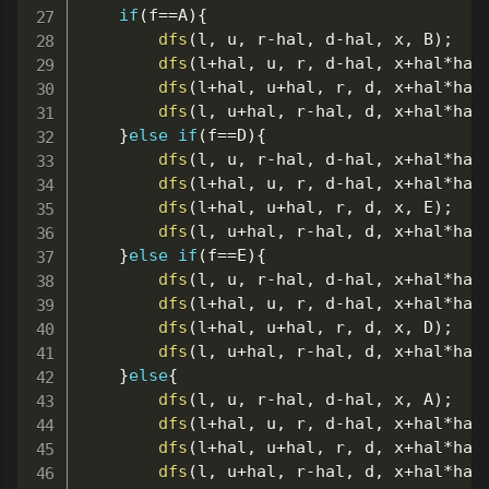
if
(
f
==
A
)
{
dfs
(
l
,
 u
,
 r
-
hal
,
 d
-
hal
,
 x
,
 B
)
;
dfs
(
l
+
hal
,
 u
,
 r
,
 d
-
hal
,
 x
+
hal
*
hal
dfs
(
l
+
hal
,
 u
+
hal
,
 r
,
 d
,
 x
+
hal
*
hal
dfs
(
l
,
 u
+
hal
,
 r
-
hal
,
 d
,
 x
+
hal
*
hal
}
else
if
(
f
==
D
)
{
dfs
(
l
,
 u
,
 r
-
hal
,
 d
-
hal
,
 x
+
hal
*
hal
dfs
(
l
+
hal
,
 u
,
 r
,
 d
-
hal
,
 x
+
hal
*
hal
dfs
(
l
+
hal
,
 u
+
hal
,
 r
,
 d
,
 x
,
 E
)
;
dfs
(
l
,
 u
+
hal
,
 r
-
hal
,
 d
,
 x
+
hal
*
hal
}
else
if
(
f
==
E
)
{
dfs
(
l
,
 u
,
 r
-
hal
,
 d
-
hal
,
 x
+
hal
*
hal
dfs
(
l
+
hal
,
 u
,
 r
,
 d
-
hal
,
 x
+
hal
*
hal
dfs
(
l
+
hal
,
 u
+
hal
,
 r
,
 d
,
 x
,
 D
)
;
dfs
(
l
,
 u
+
hal
,
 r
-
hal
,
 d
,
 x
+
hal
*
hal
}
else
{
dfs
(
l
,
 u
,
 r
-
hal
,
 d
-
hal
,
 x
,
 A
)
;
dfs
(
l
+
hal
,
 u
,
 r
,
 d
-
hal
,
 x
+
hal
*
hal
dfs
(
l
+
hal
,
 u
+
hal
,
 r
,
 d
,
 x
+
hal
*
hal
dfs
(
l
,
 u
+
hal
,
 r
-
hal
,
 d
,
 x
+
hal
*
hal