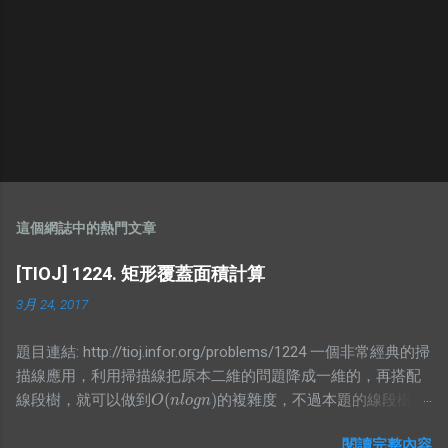
這個網誌中的熱門文章
[TIOJ] 1224. 矩形覆蓋面積計算
3月 24, 2017
題目連結: http://tioj.infor.org/problems/1224 一個非常經典的掃
描線應用，利用掃描線把原本二維的問題降成一維的，再搭配
(
)
線段樹，就可以做到
的複雜度，不過本題的線段樹要
O
(
n
l
o
g
n
)
O
n
l
o
g
n
存的東東有點特別，我想了一段時間才寫出比較精簡的版本，
閱讀完整內容
不然我原本是寫讓他存區間和，可是這樣就會再詢問有幾個非