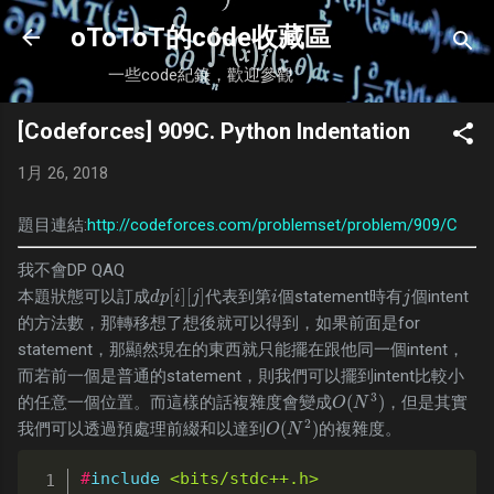
跳到主要內容
oToToT的code收藏區
一些code紀錄，歡迎參觀
[Codeforces] 909C. Python Indentation
1月 26, 2018
題目連結:
http://codeforces.com/problemset/problem/909/C
我不會DP QAQ
[
]
[
]
本題狀態可以訂成
代表到第
個statement時有
個intent
d
p
[
i
]
[
j
]
i
j
d
p
i
j
i
j
的方法數，那轉移想了想後就可以得到，如果前面是for
statement，那顯然現在的東西就只能擺在跟他同一個intent，
而若前一個是普通的statement，則我們可以擺到intent比較小
3
(
)
的任意一個位置。而這樣的話複雜度會變成
，但是其實
O
(
N
3
)
O
N
2
(
)
我們可以透過預處理前綴和以達到
的複雜度。
O
(
N
2
)
O
N
#
include
<bits/stdc++.h>