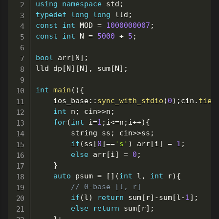
using
namespace
 std
;
typedef
long
long
 lld
;
const
int
 MOD 
=
1000000007
;
const
int
 N 
=
5000
+
5
;
bool
 arr
[
N
]
;
lld dp
[
N
]
[
N
]
,
 sum
[
N
]
;
int
main
(
)
{
	ios_base
::
sync_with_stdio
(
0
)
;
cin
.
tie
(
int
 n
;
 cin
>>
n
;
for
(
int
 i
=
1
;
i
<=
n
;
i
++
)
{
		string ss
;
 cin
>>
ss
;
if
(
ss
[
0
]
==
's'
)
 arr
[
i
]
=
1
;
else
 arr
[
i
]
=
0
;
}
auto
 psum 
=
[
]
(
int
 l
,
int
 r
)
{
// 0-base [l, r]
if
(
l
)
return
 sum
[
r
]
-
sum
[
l
-
1
]
;
else
return
 sum
[
r
]
;