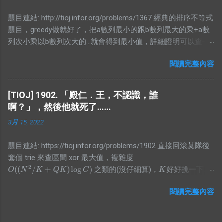
XDD #include <bits/stdc++.h> using namespace std; #define
題目連結: http://tioj.infor.org/problems/1367 經典的排序不等式
ALL(x) (x).begin(), (x).end() #define PB push_back typedef long
題目，greedy做就好了，把a數列最小的跟b數列最大的乘+a數
long lld; typedef pair<int, int> PII; #define FF first #define SS
列次小乘以b數列次大的...就會得到最小值，詳細證明可以查一
second const int N = 1000000 + 5; struct bian{ PII pos; int cnt;
下，因為不難找的到，這邊就不放了。 #include
bool operator<(const bian& a)const{ return pos<a.pos; } };
閱讀完整內容
<bits/stdc++.h> using namespace std; #define N 50000 int
vector<pair<int,bian>> E; class SegTree{ private: struct Node{
arr1[N+5],arr2[N+5]; int main(){ int n;
int len=0; int cnt=0; } arr[4*N]; void pull(int id, int l, int r){
while(scanf("%d",&n)!=EOF){ for(int
if(arr[id].cnt) arr[id].len = r - l; ...
[TIOJ] 1902. 「殿仁．王，不認識，誰
i=0;i<n;i++)scanf("%d",&arr1[i]); for(int
啊？」，然後他就死了……
i=0;i<n;i++)scanf("%d",&arr2[i]); sort(arr1,arr1+n,[](int a,int b)
3月 15, 2022
{return a<b;}); sort(arr2,arr2+n,[](int a,int b){return a>b;});
unsigned long long ans=0; for(int i=0;i<n;i++) ans+=(unsigned
題目連結: https://tioj.infor.org/problems/1902 直接回滾莫隊後
long long)arr1[i]*(unsigned long long)arr2[i]; printf("%llu\n",ans);
套個 trie 來查區間 xor 最大值，複雜度
} return 0; }
2
(
(
/
+
)
log
)
之類的(沒仔細算)，
好好挑一下就
O
(
(
N
2
/
K
+
Q
K
)
log
C
)
K
O
N
K
Q
K
C
K
2
(
+
)
會過。 p.s. 好像好多古代人的解都是
😥 #include
O
(
N
2
+
Q
)
O
N
Q
閱讀完整內容
<algorithm> #include <functional> #include <iostream>
#include <iterator> #include <numeric> #include <utility>
#include <vector> int main() { std::cin.tie(nullptr)-