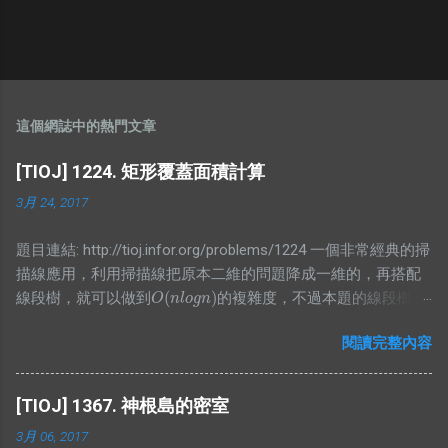
這個網誌中的熱門文章
[TIOJ] 1224. 矩形覆蓋面積計算
3月 24, 2017
題目連結: http://tioj.infor.org/problems/1224 一個非常經典的掃
描線應用，利用掃描線把原本二維的問題降成一維的，再搭配
(
)
線段樹，就可以做到
的複雜度，不過本題的線段樹要
O
(
n
l
o
g
n
)
O
n
l
o
g
n
存的東東有點特別，我想了一段時間才寫出比較精簡的版本，
閱讀完整內容
不然我原本是寫讓他存區間和，可是這樣就會再詢問有幾個非
空節點上有困難，所以不妨再存一個值紀錄當前非空節點有幾
個，而顯然當你懶標記值大於0時整段都被覆蓋，所以就是整段
[TIOJ] 1367. 神根島的密室
的長度，而沒有整段被覆蓋的時候，那當然就是去看小孩的值
3月 06, 2017
囉，不過仔細想想就會發現區間和根本沒用，所以就砍掉他吧