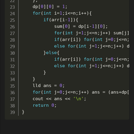
}
;
	dp
[
0
]
[
0
]
=
1
;
for
(
int
 i
=
1
;
i
<=
n
;
i
++
)
{
if
(
arr
[
i
-
1
]
)
{
			sum
[
0
]
=
 dp
[
i
-
1
]
[
0
]
;
for
(
int
 j
=
1
;
j
<=
n
;
j
++
)
 sum
[
j
]
if
(
arr
[
i
]
)
for
(
int
 j
=
0
;
j
<=
n
;
j
else
for
(
int
 j
=
1
;
j
<=
n
;
j
++
)
 dp
}
else
{
if
(
arr
[
i
]
)
for
(
int
 j
=
0
;
j
<=
n
;
j
else
for
(
int
 j
=
1
;
j
<=
n
;
j
++
)
 dp
}
}
	lld ans 
=
0
;
for
(
int
 j
=
0
;
j
<=
n
;
j
++
)
 ans 
=
(
ans
+
dp
[
n
	cout 
<<
 ans 
<<
'\n'
;
return
0
;
}