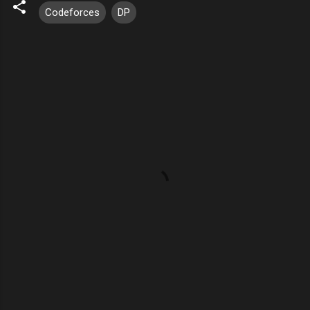
Codeforces
DP
留
言