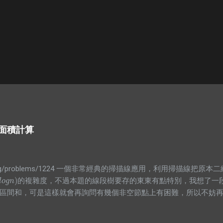
覆蓋面積計算
.infor.org/problems/1224 一個非常經典的掃描線應用，利用掃描
)
的複雜度，不過本題的線段樹要存的東東有點特別，我想了一
o
g
n
)
l
o
g
n
區間和，可是這樣就會再詢問有幾個非空節點上有困難，所以不妨
值大於0時整段都被覆蓋，所以就是整段的長度，而沒有整段被覆蓋
根本沒用，所以就砍掉他吧XDD #include <bits/stdc++.h> usi