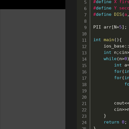
#
define
X
fir
#
define
Y
sec
#
define
DIS
(
a
PII arr
[
N
+
5
]
;
int
main
(
)
{
	ios_base
:
int
 n
;
cin
while
(
n
>
0
int
 a
for
(
i
for
(
i
f
		cout
<
		cin
>>
}
return
0
;
}