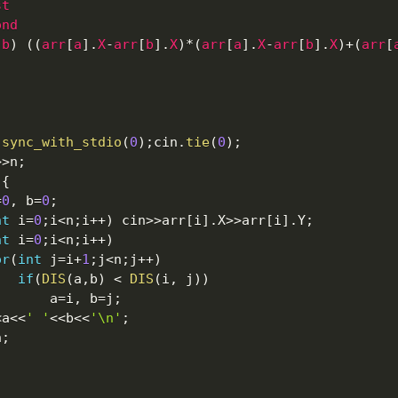
st
ond
,
b
)
(
(
arr
[
a
]
.
X
-
arr
[
b
]
.
X
)
*
(
arr
[
a
]
.
X
-
arr
[
b
]
.
X
)
+
(
arr
[
:
sync_with_stdio
(
0
)
;
cin
.
tie
(
0
)
;
>>
n
;
)
{
=
0
,
 b
=
0
;
nt
 i
=
0
;
i
<
n
;
i
++
)
 cin
>>
arr
[
i
]
.
X
>>
arr
[
i
]
.
Y
;
nt
 i
=
0
;
i
<
n
;
i
++
)
or
(
int
 j
=
i
+
1
;
j
<
n
;
j
++
)
if
(
DIS
(
a
,
b
)
<
DIS
(
i
,
 j
)
)
					a
=
i
,
 b
=
j
;
<
a
<<
' '
<<
b
<<
'\n'
;
n
;