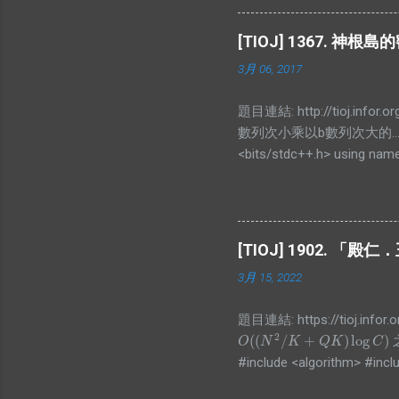
#define ALL(x) (x).begin(), (
#define SS second const int
[TIOJ] 1367. 神根島
pos<a.pos; } }; vector<pair<in
3月 06, 2017
l, int r){ if(arr[id].cnt) arr[id].le
題目連結: http://tioj.
數列次小乘以b數列次大的.
<bits/stdc++.h> using names
for(int i=0;i<n;i++)scanf("%d"
sort(arr2,arr2+n,[](int a,int
(unsigned long long)arr2[i]; p
[TIOJ] 1902.
3月 15, 2022
題目連結: https://tioj.i
2
(
(
/
+
)
log
)
O
(
(
N
2
/
K
+
Q
K
)
log
C
)
O
N
K
Q
K
C
#include <algorithm> #inclu
#include <vector> int main()