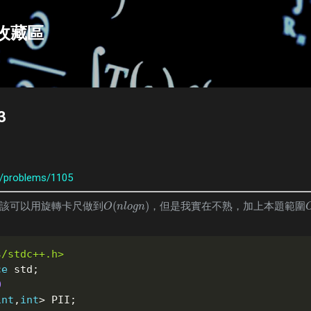
跳到主要內容
e收藏區
3
org/problems/1105
(
)
該可以用旋轉卡尺做到
，但是我實在不熟，加上本題範圍
O
(
n
l
o
g
n
)
O
n
l
o
g
n
s/stdc++.h>
ce
 std
;
0
int
,
int
>
 PII
;