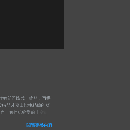
線把原本二維的問題降成一維的，再搭
段時間才寫出比較精簡的版
再存一個值紀錄當前非空節點
的時候，那當然就是去看小
閱讀完整內容
ng namespace std;