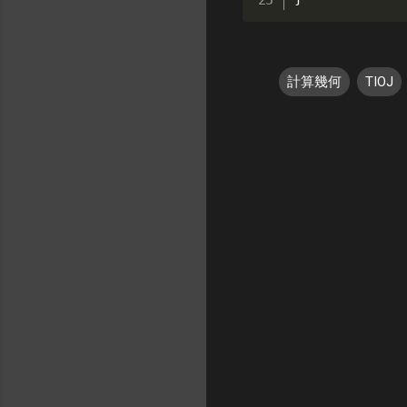
計算幾何
TIOJ
留
言