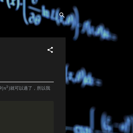
2
(
)
就可以過了，所以我
O
(
n
2
)
O
n