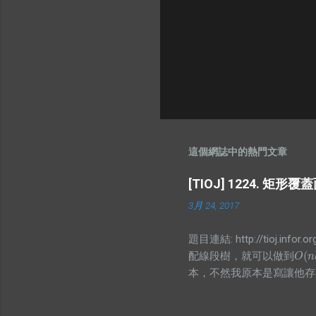
這個網誌中的熱門文章
[TIOJ] 1224. 矩形
3月 24, 2017
題目連結: http://tioj
(
配線段樹，就可以做到
O
(
n
l
O
n
本，不然我原本是寫讓他存
有幾個，而顯然當你懶標記
孩的值囉，不過仔細想想就會發現區間和