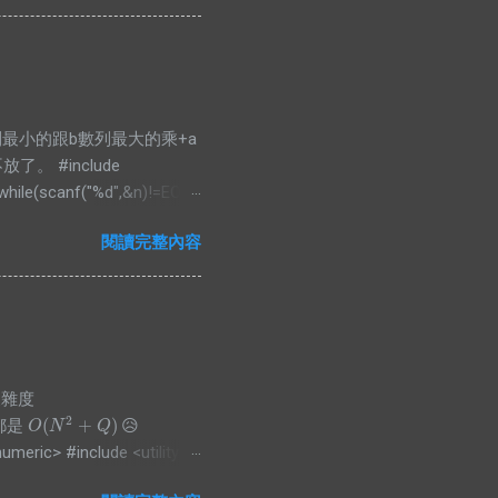
nt> PII; #define FF first
 bian& a)const{ return
rr[4*N]; void pull(int id, int
，把a數列最小的跟b數列最大的乘+a
 #include
 while(scanf("%d",&n)!=EOF){
 a,int b){return a<b;});
閱讀完整內容
nsigned long long)arr1[i]*
，複雜度
2
(
+
)
都是
😥
O
(
N
2
+
Q
)
O
N
Q
umeric> #include <utility>
, auto b) { a = std::max(a,