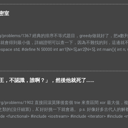
x).end() #define PB push_back typedef long long lld; typedef pair<int, i
 N = 1000000 + 5; struct bian{ PII pos; int cnt; bool operator<(const
的密室
t,bian>> E; class SegTree{ private: struct Node{ int len=0; int cnt=0; } a
n = r - l; ...
infor.org/problems/1367 經典的排序不等式題目，greedy做就好了
..就會得到最小值，詳細證明可以查一下，因為不難找的到，這邊就不放了。
pace std; #define N 50000 int arr1[N+5],arr2[N+5]; int main(){ int n;
,&arr1[i]); for(int i=0;i<n;i++)scanf("%d",&arr2[i]); sort(arr1,arr1+n,[](int
 b){return a>b;}); unsigned long long ans=0; for(int i=0;i<n;i++) ans+=(u
rintf("%llu\n",ans); } return 0; }
 「殿仁．王，不認識，誰啊？」，然後他就死了……
nfor.org/problems/1902 直接回滾莫隊後套個 trie 來查區間 xor 最大值
之類的(沒仔細算)，
好好挑一下就會過。 p.s. 好像好多古代人的解
K
K
de <functional> #include <iostream> #include <iterator> #include <n
 { std::cin.tie(nullptr)->sync_with_stdio(false); auto maxi = [](auto &a