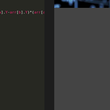
a
]
.
Y
-
arr
[
b
]
.
Y
)
*
(
arr
[
a
]
.
Y
-
arr
[
b
]
.
Y
)
)