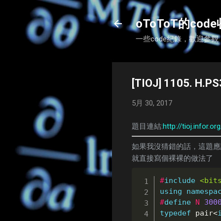
oToToT的cod
一些code紀錄，歡迎參觀
[TIOJ] 1105. H.PS
5月 30, 2017
題目連結:
http://tioj.infor.
如果我沒猜錯的話，這題應
就直接寫個裸裸的做法了
#
include
<bit
using
namespa
#
define
N
300
typedef
 pair
<